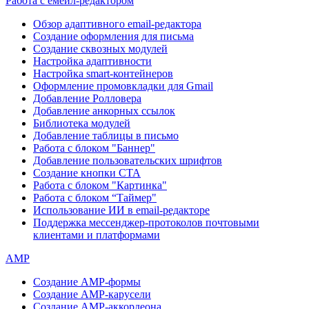
Работа с емейл-редактором
Обзор адаптивного email-редактора
Создание оформления для письма
Создание сквозных модулей
Настройка адаптивности
Настройка smart-контейнеров
Оформление промовкладки для Gmail
Добавление Ролловера
Добавление анкорных ссылок
Библиотека модулей
Добавление таблицы в письмо
Работа с блоком "Баннер"
Добавление пользовательских шрифтов
Создание кнопки CTA
Работа с блоком "Картинка"
Работа с блоком “Таймер"
Использование ИИ в email-редакторе
Поддержка мессенджер-протоколов почтовыми
клиентами и платформами
AMP
Создание AMP-формы
Создание AMP-карусели
Создание AMP-аккордеона