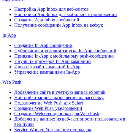
Настройка App Inbox для веб-сайтов
Настройка App Inbox для мобильных приложений
Создание App Inbox сообщений
Получение сообщений App Inbox на вебхук
In-App
Создание In-App сообщений
Публикация и условия запуска In-App сообщений
Привязка In-App к мобильному push-сообщению
7 лучших примеров In-App кампаний
Идеи и дизайн кампаний In-App
Управление кампаниями In-App
Web Push
Добавление сайта в учетную запись eSputnik
Настройка запроса разрешения на рассылку
Подключение Web Push для Safari
Создание Web Push-уведомлений
Создание Welcome-цепочки для Web Push
Добавление данных из веб-активности пользователя в
веб-пуши
Service Worker. Устранение неполадок