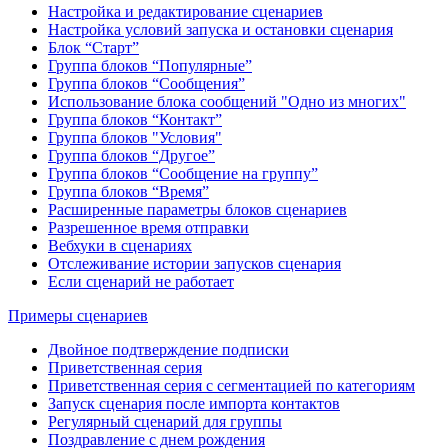
Настройка и редактирование сценариев
Настройка условий запуска и остановки сценария
Блок “Старт”
Группа блоков “Популярные”
Группа блоков “Сообщения”
Использование блока сообщений "Одно из многих"
Группа блоков “Контакт”
Группа блоков "Условия"
Группа блоков “Другое”
Группа блоков “Сообщение на группу”
Группа блоков “Время”
Расширенные параметры блоков сценариев
Разрешенное время отправки
Вебхуки в сценариях
Отслеживание истории запусков сценария
Если сценарий не работает
Примеры сценариев
Двойное подтверждение подписки
Приветственная серия
Приветственная серия с сегментацией по категориям
Запуск сценария после импорта контактов
Регулярный сценарий для группы
Поздравление с днем рождения