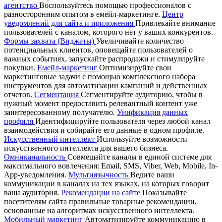
агентство
Воспользуйтесь помощью профессионалов с
разносторонним опытом в емейл-маркетинге.
Центр
уведомлений для сайта и приложения
Привлекайте внимание
пользователей с каналом, которого нет у ваших конкурентов.
Формы захвата (Виджеты)
Увеличивайте количество
потенциальных клиентов, оповещайте пользователей о
важных событиях, запускайте распродажи и стимулируйте
покупки.
Емейл-маркетинг
Оптимизируйте свои
маркетинговые задачи с помощью комплексного набора
инструментов для автоматизации кампаний и действенных
отчетов.
Сегментация
Сегментируйте аудиторию, чтобы в
нужный момент предоставить релевантный контент уже
заинтересованному получателю.
Унификация данных
профиля
Идентифицируйте пользователя через любой канал
взаимодействия и собирайте его данные в одном профиле.
Искусственный интеллект
Используйте возможности
искусственного интеллекта для вашего бизнеса.
Омниканальность
Совмещайте каналы в единой системе для
максимального вовлечения: Email, SMS, Viber, Web, Mobile, In-
App-уведомления.
Мультиязычность
Ведите ваши
коммуникации в каналах на тех языках, на которых говорит
ваша аудитория.
Рекомендации на сайте
Показывайте
посетителям сайта правильные товарные рекомендации,
основанные на алгоритмах искусственного интеллекта.
Мобильный маркетинг
Автоматизируйте коммуникацию в