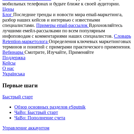
мобильных телефонах и будьте ближе к своей аудитории.
Цены
Блог
Последние тренды и новости мира email-маркетинга,
разбор наших кейсов и интервью с известными
специалистами.
Примеры email-рассылок
Вдохновляйтесь
лучшими емейл-рассылками по всем популярным
инфоповодам с комментариями наших специалистов.
Словарь
Retention-маркетолога
Определения ключевых маркетинговых
терминов и понятий с примерами практического применения.
Вебинары
Смотрите, Изучайте, Применяйте
Поддержка
Кейсы
О нас
Українська
Первые шаги
Быстрый старт
Обзор основных разделов eSputnik
ЧаВо: Быстрый старт
ЧаВо: Пополнение счета
Управление аккаунтом