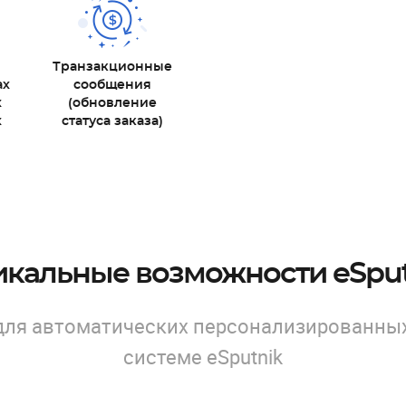
Транзакционные
ах
сообщения
х
(обновление
х
статуса заказа)
икальные возможности eSput
для автоматических персонализированны
системе eSputnik