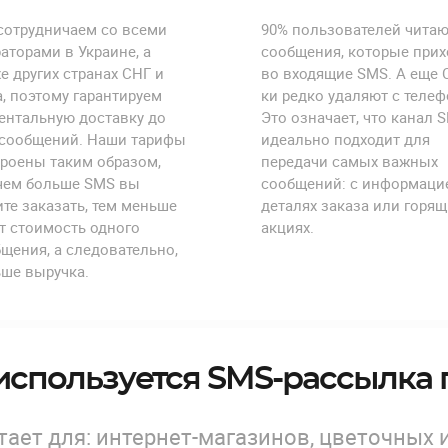
сотрудничаем со всеми
90% пользователей читаю
аторами в Украине, а
сообщения, которые прих
е других странах СНГ и
во входящие SMS. А еще 
, поэтому гарантируем
ки редко удаляют с телеф
ентальную доставку до
Это означает, что канал 
 сообщений. Наши тарифы
идеально подходит для
роены таким образом,
передачи самых важных
 чем больше SMS вы
сообщений: с информаци
те заказать, тем меньше
деталях заказа или горящ
т стоимость одного
акциях.
щения, а следовательно,
ше выручка.
используется SMS-рассылка 
ает для: интернет-магазинов, цветочных и