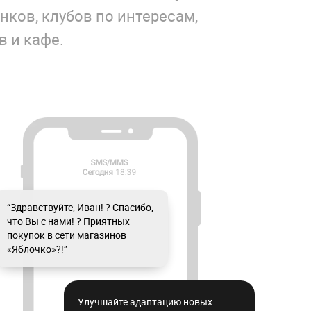
нков, клубов по интересам,
в и кафе.
“Здравствуйте, Иван! ? Спасибо,
что Вы с нами! ? Приятных
покупок в сети магазинов
«Яблочко»?!”
Улучшайте адаптацию новых