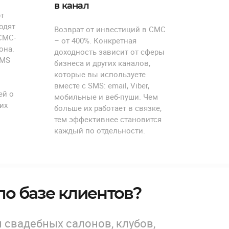
в канал
т
одят
Возврат от инвестиций в СМС
СМС-
– от 400%. Конкретная
она.
доходность зависит от сферы
SMS
бизнеса и других каналов,
которые вы используете
вместе с SMS: email, Viber,
ей о
мобильные и веб-пуши. Чем
их
больше их работает в связке,
тем эффективнее становится
каждый по отдельности.
по базе клиентов?
 свадебных салонов, клубов,