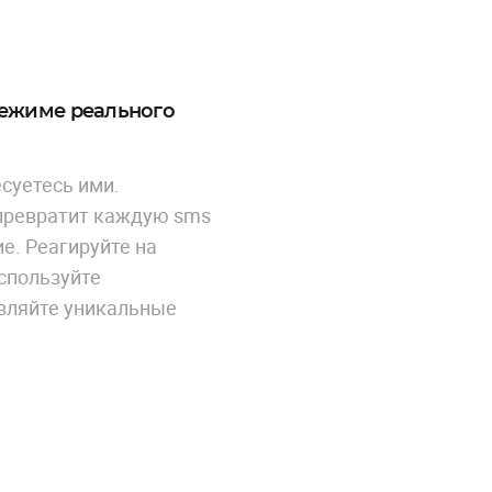
режиме реального
суетесь ими.
превратит каждую sms
е. Реагируйте на
используйте
вляйте уникальные