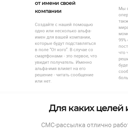
от имени своей
Мы 
компании
опер
такж
Создайте с нашей помощью
мира
одно или несколько альфа-
мом
имен для вашей компании,
99%
которые будут подставляться
пост
в поле “От кого”. В случае со
что
смартфонами - это первое, что
реши
увидит получатель. Именно
буде
альфа-имя влияет на его
сооб
решение - читать сообщение
боль
или нет.
Для каких целей 
СМС-рассылка отлично работ