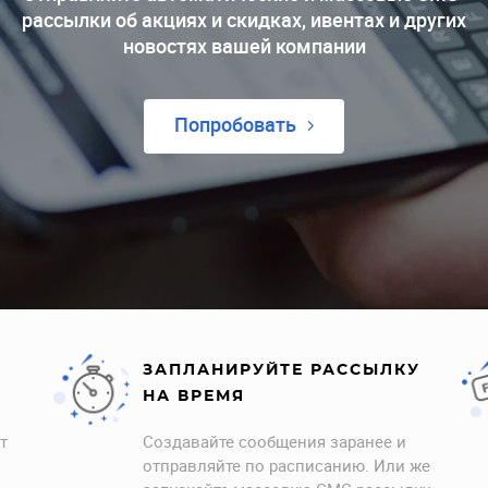
 магазин
Скоро
Скоро
рассылки об акциях и скидках, ивентах и других
Поведенческая аналитика
новостях вашей компании
Продвинутая сегментация
Попробовать
ЗАПЛАНИРУЙТЕ РАССЫЛКУ
НА ВРЕМЯ
т
Создавайте сообщения заранее и
отправляйте по расписанию. Или же