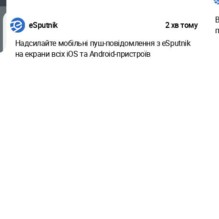
 магазин
Скоро
Скоро
Просунута сегментація
В
eSputnik
2 хв тому
п
Надсилайте мобільні пуш-повідомлення з eSputnik
на екрани всіх iOS та Android-пристроїв