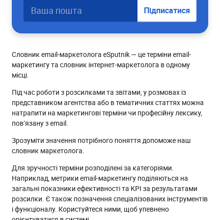
Підписатися
Словник email-маркетолога eSputnik — це терміни email-
маркетингу та словник інтернет-маркетолога в одному
місці.
Під час роботи з розсилками та звітами, у розмовах із
представником агентства або в тематичних статтях можна
натрапити на маркетингові терміни чи професійну лексику,
пов’язану з email.
Зрозуміти значення потрібного поняття допоможе наш
словник маркетолога.
Для зручності терміни розподілені за категоріями.
Наприклад, метрики email-маркетингу поділяються на
загальні показники ефективності та KPI за результатами
розсилки. Є також позначення спеціалізованих інструментів
і функціоналу. Користуйтеся ними, щоб упевнено
орієнтуватися в системі.