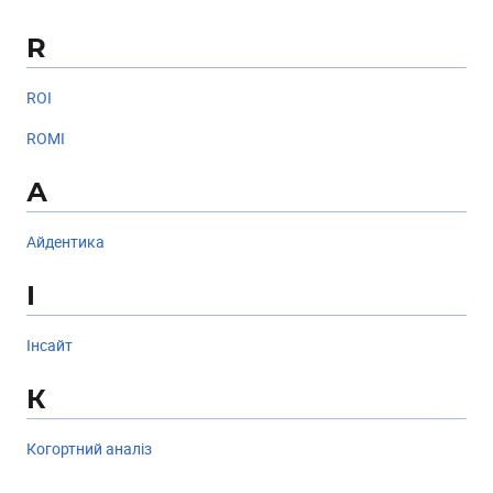
R
ROI
ROMI
А
Айдентика
І
Інсайт
К
Когортний аналіз