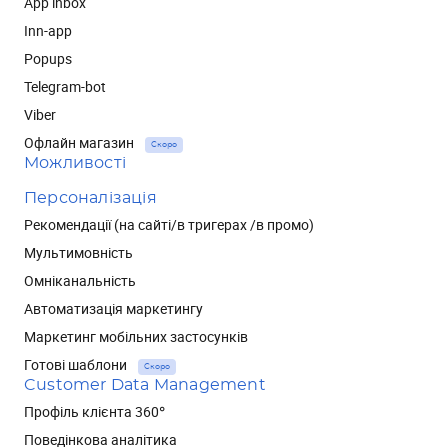
App inbox
Inn-app
Popups
Telegram-bot
Viber
Офлайн магазин
Скоро
Можливості
Персоналізація
Рекомендації (на сайті/в тригерах /в промо)
Мультимовність
Омніканальність
Автоматизація маркетингу
Маркетинг мобільних застосунків
Готові шаблони
Скоро
Customer Data Management
Профіль клієнта 360°
Поведінкова аналітика