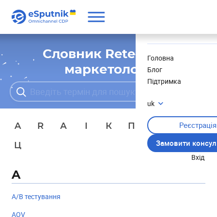
Корисне
Новини
Словник Retention-
Головна
маркетолога
Блог
Підтримка
uk
Реєстрація
A
R
А
І
К
П
Ф
Х
Замовити консул
Ц
Вхід
A
A/B тестування
AOV