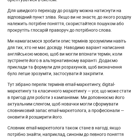
Для швидкого переходу до розділу можна натиснути на
відповідний пункт зліва. Якщо ви не знаєте, до якого розділу
належить потрібне поняття, скористайтеся пошуком або
прокрутіть глосарій праворуч до потрібного слова.
Ми намагаємося зробити опис термінів зрозумілим навіть
для тих, хто не має досвіду. Наводимо варіант написання
англійською мовою, щоб ви могли впізнати термін, коли
зустрінете його в альтернативному варіанті. Додаємо
приклади та формули для розрахунків, щоб визначення
було легше зрозуміти, застосувати й закріпити.
Тут зібрано перелік термінів email-маркетингу, digital-
маркетингу та класичного маркетингу — усе, що може стати
в пригоді для роботи з кампаніями. Ми доповнюємо його
актуальним сленгом, щоб новачки могли сформувати
словниковий запас email-маркетолога, а професіонали —
оновити й розширити його.
Словник email-маркетолога також стане в нагоді, якщо
потрібно знайти, наприклад, синонім до певного поняття