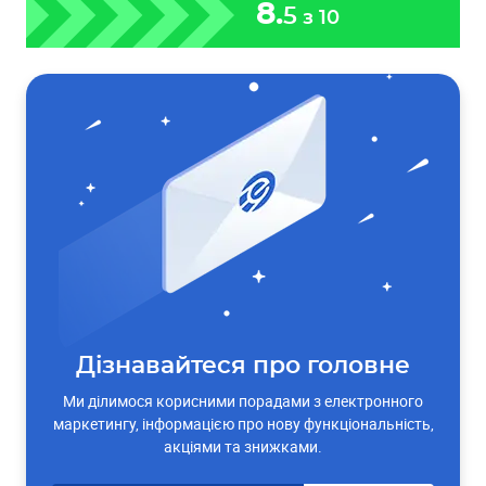
8.
5
з 10
Дізнавайтеся про головне
Ми ділимося корисними порадами з електронного
маркетингу, інформацією про нову функціональність,
акціями та знижками.