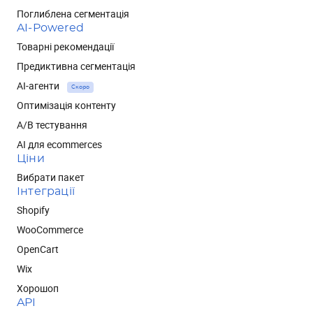
Поглиблена сегментація
AI-Powered
Товарні рекомендації
Предиктивна сегментація
AI-агенти
Скоро
Оптимізація контенту
А/В тестування
AI для ecommerces
Ціни
Вибрати пакет
Інтеграції
Shopify
WooCommerce
OpenCart
Wix
Хорошоп
API