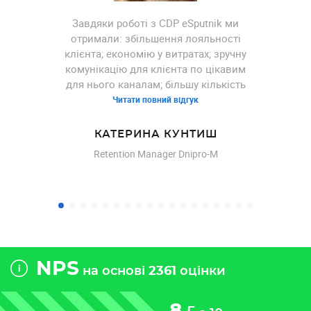
Завдяки роботі з CDP eSputnik ми
отримали: збільшення лояльності
клієнта; економію у витратах; зручну
комунікацію для клієнта по цікавим
для нього каналам; більшу кількість
переходів, перечитувань та покупок.
Читати повний відгук
За допомогою функціональності
платформи клієнтських даних нам
КАТЕРИНА КУНТИШ
вдалося вирішити такі завдання:
Retention Manager Dnipro-M
персоналізація розсилок –
додавання імені, сегментація за
полями особистих даних клієнта;
будування умовних груп для
розуміння клієнтської бази як онлайн,
так і офлайн (будування гіпотез
тощо); розподілення комунікації по
NPS
різних каналах залежно від побажань
на основі
2361
оцінки
клієнта. Завдяки можливостям
сегментації ми отримали: більш якісні