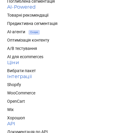
Поглиблена сегментація
AI-Powered
Товарні рекомендації
Предиктивна сегментація
AI-агенти
Скоро
Оптимізація контенту
А/В тестування
AI для ecommerces
Ціни
Вибрати пакет
Інтеграції
Shopify
WooCommerce
OpenCart
Wix
Хорошоп
API
Документація по API