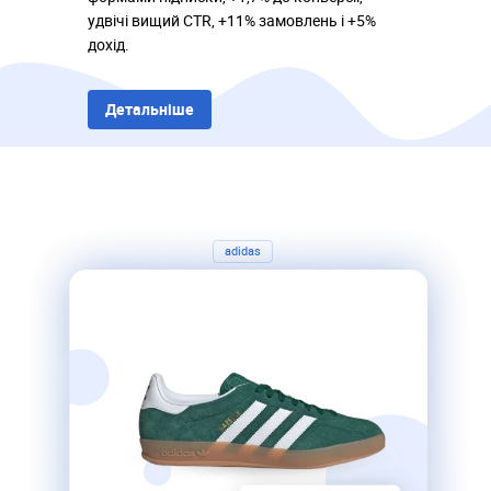
удвічі вищий CTR, +11% замовлень і +5%
дохід.
Детальніше
adidas