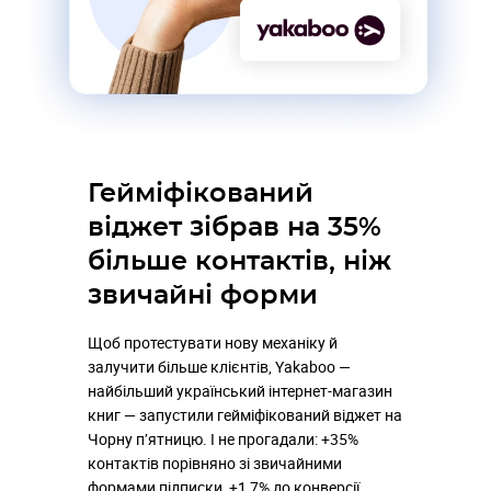
Гейміфікований
віджет зібрав на 35%
більше контактів, ніж
звичайні форми
Щоб протестувати нову механіку й
залучити більше клієнтів, Yakaboo —
найбільший український інтернет-магазин
книг — запустили гейміфікований віджет на
Чорну п’ятницю. І не прогадали: +35%
контактів порівняно зі звичайними
формами підписки, +1,7% до конверсії,