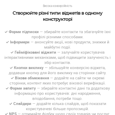
Висока конверсійність
Створюйте різні типи віджетів в одному
конструкторі
✓ Форми підписки
— збирайте контакти та збагачуйте їхні
профілі різними способами.
✓ Інформери
— анонсуйте акції, нові продукти, знижки й
майбутні події.
✓ Гейміфіковані віджети
— залучайте користувачів
інтерактивними механіками, щоб підвищити залученість і
збір контактів.
✓ Кнопки виклику
— збільшуйте конверсію віджета,
додавши кнопку для його виклику на сторінки сайту.
✓ Вікове обмеження
— додайте на сайти чи окремі
сторінки, контент яких потребує вікової верифікації.
✓ Форми запиту
— збирайте контактні дані та додаткову
інформацію про користувачів: дні народження,
вподобання, потреби тощо.
✓ Слайдери
— додайте кілька слайдів, щоб показати
користувачеві більше пропозицій.
✓ NPS
— отримайте фідбек щодо своїх товарів чи послуг.