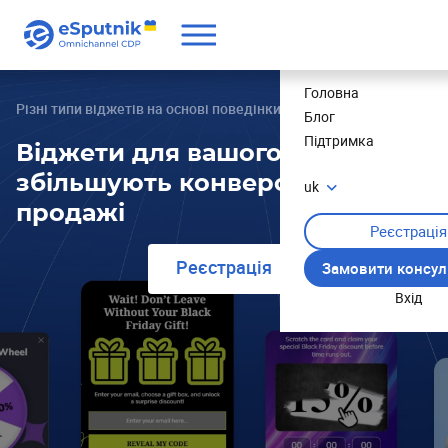
Ціни
Головна
Різні типи віджетів на основі поведінки та даних клієнтів
Блог
Підтримка
Віджети для вашого сайту, що
збільшують конверсію і
uk
продажі
Реєстрація
Реєстрація
Замовити консул
Вхід