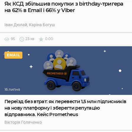
Як КСД збільшив покупки з birthday-тригера
на 62% в Email і 66% у Viber
Іван Дюлай
, Каріна Богуш
95
23 хв
0.00
EMAIL
16 липня
Переїзд без втрат: як перевести 1,5 млн підписників
на нову платформу і зберегти репутацію
відправника. Кейс Prometheus
Вікторія Голяченко