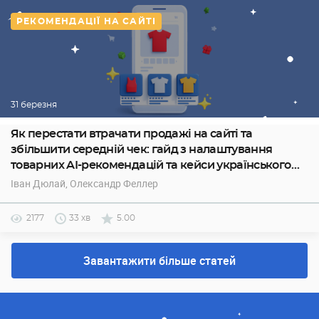
РЕКОМЕНДАЦІЇ НА САЙТІ
31 березня
Як перестати втрачати продажі на сайті та
збільшити середній чек: гайд з налаштування
товарних AI-рекомендацій та кейси українського
ecommerce
Іван Дюлай
, Олександр Феллер
2177
33 хв
5.00
Завантажити більше статей