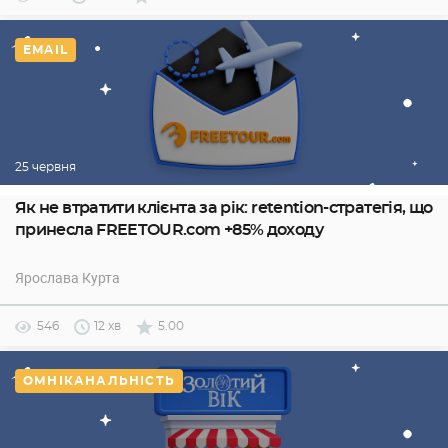
EMAIL
25 червня
Як не втратити клієнта за рік: retention-стратегія, що
принесла FREETOUR.com +85% доходу
Ярослава Курта
546
12 хв
5.00
ОМНІКАНАЛЬНІСТЬ