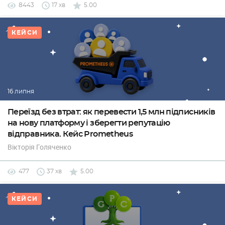
8443
17 хв
5.00
КЕЙСИ
16 липня
Переїзд без втрат: як перевести 1,5 млн підписників
на нову платформу і зберегти репутацію
відправника. Кейс Prometheus
Вікторія Голяченко
477
37 хв
5.00
КЕЙСИ