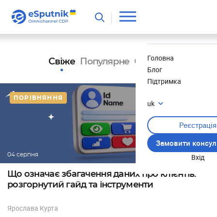
Корисне
Новини
Головна
Свіже
Популярне
Обране
Блог
Підтримка
ПОРІВНЯННЯ
uk
Реєстрація
Замовити консул
04 серпня
Вхід
Що означає збагачення даних про клієнтів:
розгорнутий гайд та інструменти
Ярослава Курта