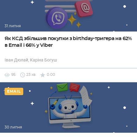
31 липня
Як КСД збільшив покупки з birthday-тригера на 62%
в Email і 66% у Viber
Іван Дюлай
, Каріна Богуш
95
23 хв
0.00
EMAIL
30 липня