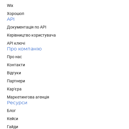
Wix
Хорошоп
API
Документація по API
Керівництво користувача
API ключі
Про компанію
Про нас
Контакти
Відгуки
Партнери
Кар'єра
Маркетингова агенція
Ресурси
Блог
Кейси
Гайди