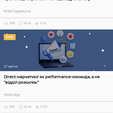
Юлія Садовська
389
18 хв
5.00
SMS
27 квітня
Direct-маркетинг як performance-команда, а не
“відділ розсилок”
Анна Щур
664
22 хв
5.00