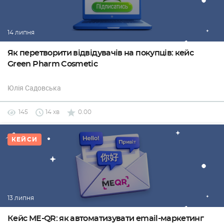
14 липня
Як перетворити відвідувачів на покупців: кейс
Green Pharm Cosmetic
Юлія Садовська
145
14 хв
0.00
КЕЙСИ
13 липня
Кейс ME-QR: як автоматизувати email-маркетинг