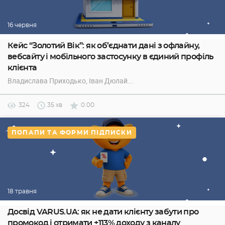
16 червня
Кейс “Золотий Вік”: як об’єднати дані з офлайну,
вебсайту і мобільного застосунку в єдиний профіль
клієнта
Владислава Приходько
, Іван Дюлай
...
324
35 хв
0.00
ПОПАПИ ТА ФОРМИ ПІДПИСКИ
18 травня
Досвід VARUS.UA: як не дати клієнту забути про
промокод і отримати +113% доходу з каналу