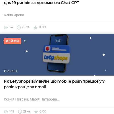
для 19 ринків за допомогою Chat GPT
Аліна Ярова
74
25 хв
0.00
КЕЙСИ
13 липня
Як LetyShops виявили, що mobile push працює у 7
разів краще за email
Ксенія Петріна
, Марія Натарова
...
149
21 хв
0.00