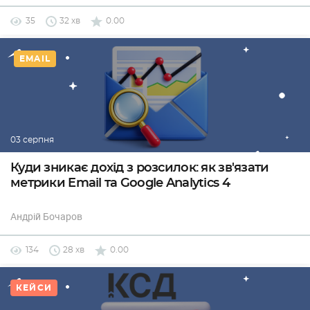
35
32 хв
0.00
EMAIL
03 серпня
Куди зникає дохід з розсилок: як зв'язати
метрики Email та Google Analytics 4
Андрій Бочаров
134
28 хв
0.00
КЕЙСИ