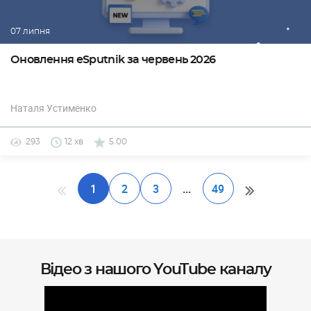
07 липня
Оновлення eSputnik за червень 2026
Наталя Устименко
293
12 хв
5.00
1
2
3
...
49
Відео з нашого YouTube каналу