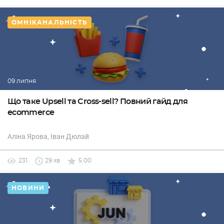
ОМНІКАНАЛЬНІСТЬ
09 липня
Що таке Upsell та Cross-sell? Повний гайд для
ecommerce
Аліна Ярова
, Іван Дюлай
231
29 хв
5.00
НОВИНИ