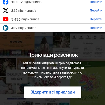
10 032
підписників
Перейти
342
підписників
Перейти
5 436
підписників
Перейти
409
підписників
Перейти
Приклади розсилок
Ми зібрали найцікавіші приклади email-
повідомлень, здатні надихнути та змусити
по-новому поглянути на ваші розсилки.
Приємного вам перегляду!
Відкрити всі приклади