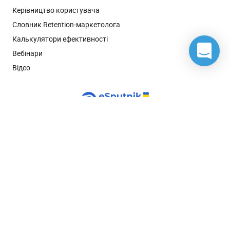
Керівництво користувача
Словник Retention-маркетолога
Калькулятори ефективності
Вебінари
Відео
Сполучені Штати
Політика конфіденційності
Угода про обробку даних