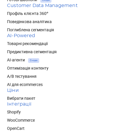
Скоро
Customer Data Management
Профіль клієнта 360°
Поведінкова аналітика
Поглиблена сегментація
AI-Powered
Товарні рекомендації
Предиктивна сегментація
AI-агенти
Скоро
Оптимізація контенту
А/В тестування
AI для ecommerces
Ціни
Вибрати пакет
Інтеграції
Shopify
WooCommerce
OpenCart