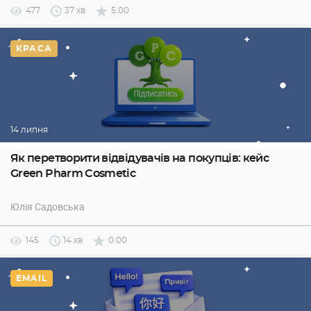
477
37 хв
5.00
КРАСА
14 липня
Як перетворити відвідувачів на покупців: кейс
Green Pharm Cosmetic
Юлія Садовська
145
14 хв
0.00
EMAIL