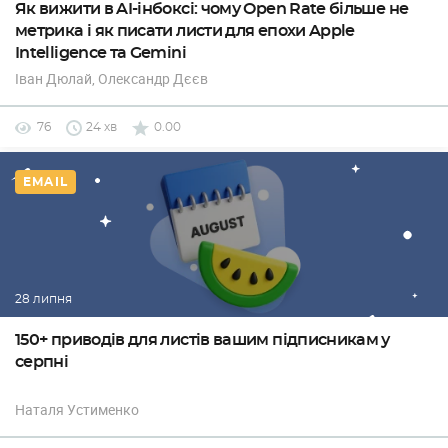
Як вижити в AI-інбоксі: чому Open Rate більше не
метрика і як писати листи для епохи Apple
Intelligence та Gemini
Іван Дюлай
, Олександр Дєєв
76
24 хв
0.00
EMAIL
28 липня
150+ приводів для листів вашим підписникам у
серпні
Наталя Устименко