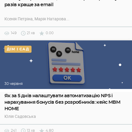
разів краще за email
Ксенія Петріна
, Марія Натарова
...
149
21 хв
0.00
ДІМ І САД
30 червня
Як за 5 днів налаштувати автоматизацію NPS і
нарахування бонусів без розробників: кейс MBM
HOME
Юлія Садовська
241
13 хв
4.80