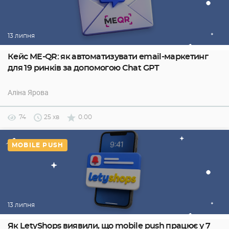
13 липня
Кейс ME-QR: як автоматизувати email-маркетинг
для 19 ринків за допомогою Chat GPT
Аліна Ярова
74
25 хв
0.00
MOBILE PUSH
13 липня
Як LetyShops виявили, що mobile push працює у 7