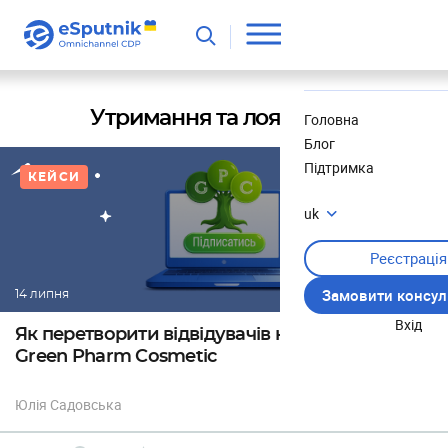
Корисне
Новини
Утримання та лояльність
Головна
Блог
Підтримка
КЕЙСИ
uk
Реєстрація
Замовити консул
14 липня
Вхід
Як перетворити відвідувачів на покупців: кейс
Green Pharm Cosmetic
Юлія Садовська