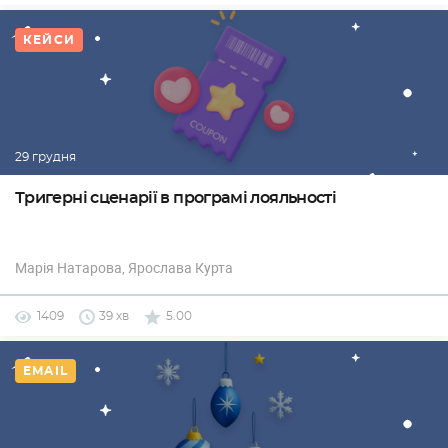
КЕЙСИ
29 грудня
Тригерні сценарії в програмі лояльності
Марія Натарова
, Ярослава Курта
1409
39 хв
5.00
EMAIL