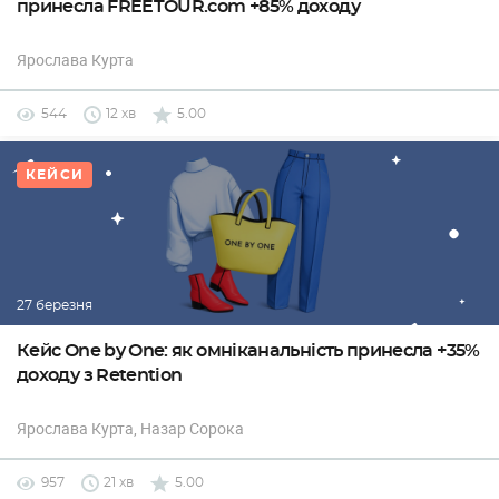
принесла FREETOUR.com +85% доходу
Ярослава Курта
544
12 хв
5.00
КЕЙСИ
27 березня
Кейс One by One: як омніканальність принесла +35%
доходу з Retention
Ярослава Курта
, Назар Сорока
957
21 хв
5.00