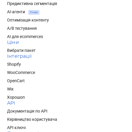
Предиктивна сегментація
AI-агенти
Скоро
Оптимізація контенту
А/В тестування
AI для ecommerces
Ціни
Вибрати пакет
Інтеграції
Shopify
WooCommerce
OpenCart
Wix
Хорошоп
API
Документація по API
Керівництво користувача
API ключі