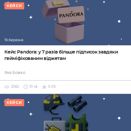
КЕЙСИ
19 березня
Кейс Pandora: у 7 разів більше підписок завдяки
гейміфікованим віджетам
Яна Божко
2562
10 хв
5.00
КЕЙСИ