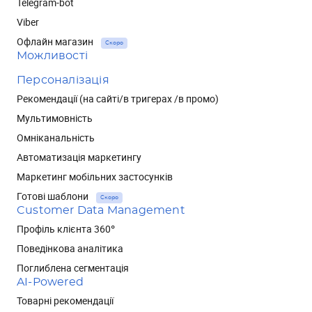
Telegram-bot
Viber
Офлайн магазин
Скоро
Можливості
Персоналізація
Рекомендації (на сайті/в тригерах /в промо)
Мультимовність
Омніканальність
Автоматизація маркетингу
Маркетинг мобільних застосунків
Готові шаблони
Скоро
Customer Data Management
Профіль клієнта 360°
Поведінкова аналітика
Поглиблена сегментація
AI-Powered
Товарні рекомендації