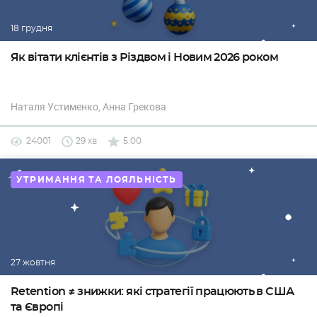
18 грудня
Як вітати клієнтів з Різдвом і Новим 2026 роком
Наталя Устименко
, Анна Грекова
24001
29 хв
5.00
УТРИМАННЯ ТА ЛОЯЛЬНІСТЬ
27 жовтня
Retention ≠ знижки: які стратегії працюють в США
та Європі