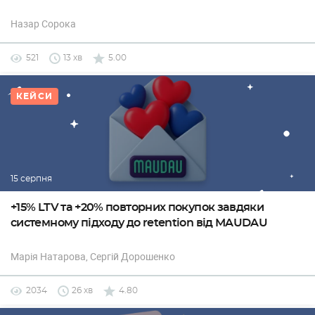
Назар Сорока
521
13 хв
5.00
КЕЙСИ
15 серпня
+15% LTV та +20% повторних покупок завдяки
системному підходу до retention від MAUDAU
Марія Натарова
, Сергій Дорошенко
2034
26 хв
4.80