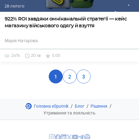
28 лютого
922% ROI завдяки омніканальній стратегії — кейс
магазину військового одягу й взуття
Марія Натарова
2474
20 хв
5.00
1
2
3
/
/
/
Головна eSputnik
Блог
Рішення
Утримання та лояльність