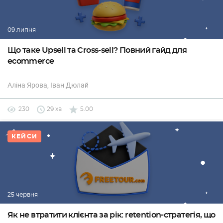
09 липня
Що таке Upsell та Cross-sell? Повний гайд для
ecommerce
Аліна Ярова
, Іван Дюлай
230
29 хв
5.00
КЕЙСИ
25 червня
Як не втратити клієнта за рік: retention-стратегія, що