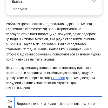
Зміст
Про проєкт
Вхідні дані
Робота з тревел-нішею кардинально відрізняється від
Рішення
класичного ecommerce чи SaaS. Користувачі не
Побудова retention-інфраструктури
перебувають в постійному циклі покупок, адже подорож —
це подія з чіткими межами, яка рідко стає імпульсивним
Побудова сценаріїв життєвого циклу користувача
рішенням. Пауза між бронюваннями в середньому
Аналітика та тестування гіпотез
становить 312 днів. Навіть найзатятіші мандрівники з
історією від семи бронювань повертаються за новим туром
Результати
приблизно раз на п’ять місяців.
Як у такому випадку залишатися в полі зору клієнта та
перетворити розсилки на стабільне джерело доходу? У
цьому кейсі експерти агенції
Promodo
діляться досвідом
побудови комплексної retention-стратегії для
FREETOUR.com.
За
Впровадити тригери для всіх етапів клієнтського
вд