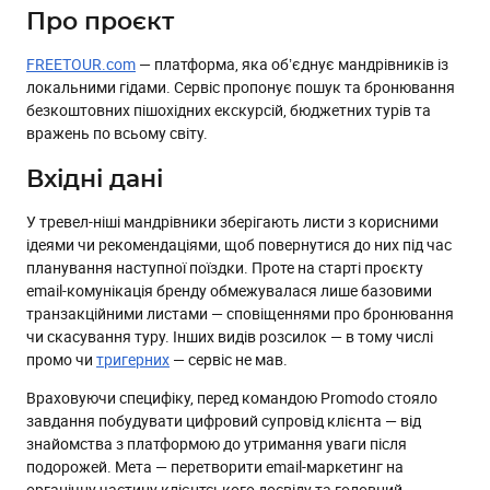
Про проєкт
FREETOUR.com
— платформа, яка обʼєднує мандрівників із
локальними гідами. Сервіс пропонує пошук та бронювання
безкоштовних пішохідних екскурсій, бюджетних турів та
вражень по всьому світу.
Вхідні дані
‍У тревел-ніші мандрівники зберігають листи з корисними
ідеями чи рекомендаціями, щоб повернутися до них під час
планування наступної поїздки. Проте на старті проєкту
email-комунікація бренду обмежувалася лише базовими
транзакційними листами — сповіщеннями про бронювання
чи скасування туру. Інших видів розсилок — в тому числі
промо чи
тригерних
— сервіс не мав.
Враховуючи специфіку, перед командою Promodo стояло
завдання побудувати цифровий супровід клієнта — від
знайомства з платформою до утримання уваги після
подорожей. Мета — перетворити email-маркетинг на
органічну частину клієнтського досвіду та головний