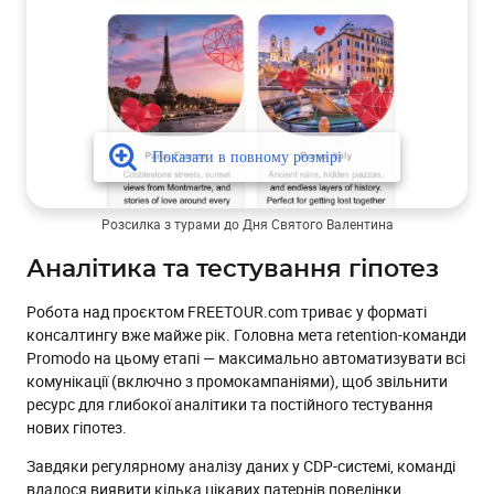
Розсилка з турами до Дня Святого Валентина
Аналітика та тестування гіпотез
Робота над проєктом FREETOUR.com триває у форматі
консалтингу вже майже рік. Головна мета retention-команди
Promodo на цьому етапі — максимально автоматизувати всі
комунікації (включно з промокампаніями), щоб звільнити
ресурс для глибокої аналітики та постійного тестування
нових гіпотез.
Завдяки регулярному аналізу даних у CDP-системі, команді
вдалося виявити кілька цікавих патернів поведінки