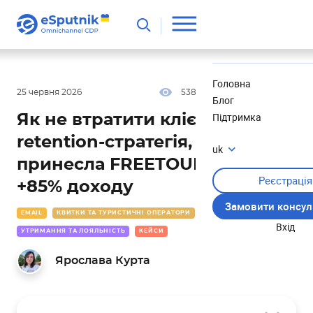
Корисне
Новини
Головна
25 червня 2026
538
12 хв
5.00
Блог
Підтримка
Як не втратити клієнта за рік:
retention-стратегія, що
uk
принесла FREETOUR.com
Реєстрація
+85% доходу
Замовити консул
EMAIL
КВИТКИ ТА ТУРИСТИЧНІ ОПЕРАТОРИ
Вхід
УТРИМАННЯ ТА ЛОЯЛЬНІСТЬ
КЕЙСИ
Ярослава Курта