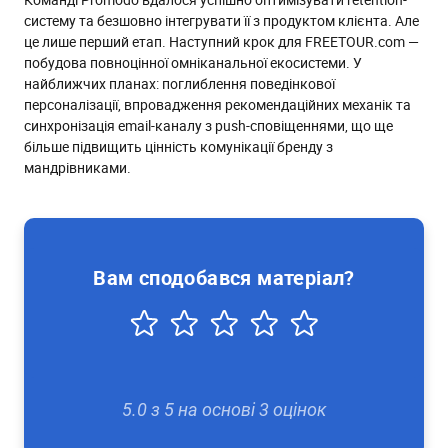
систему та безшовно інтегрувати її з продуктом клієнта. Але
це лише перший етап. Наступний крок для FREETOUR.com —
побудова повноцінної омніканальної екосистеми. У
найближчих планах: поглиблення поведінкової
персоналізації, впровадження рекомендаційних механік та
синхронізація email-каналу з push-сповіщеннями, що ще
більше підвищить цінність комунікації бренду з
мандрівниками.
Вам сподобався матеріал?
5.0
з
5
на основі
3
оцінок