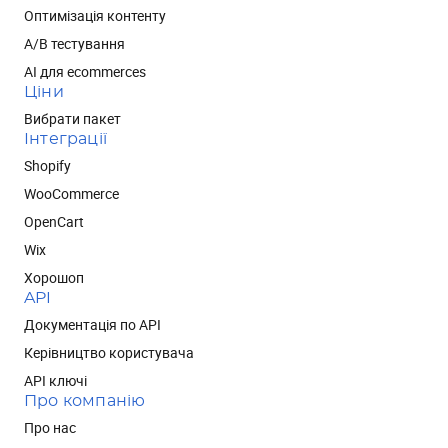
Оптимізація контенту
А/В тестування
AI для ecommerces
Ціни
Вибрати пакет
Інтеграції
Shopify
WooCommerce
OpenCart
Wix
Хорошоп
API
Документація по API
Керівництво користувача
API ключі
Про компанію
Про нас