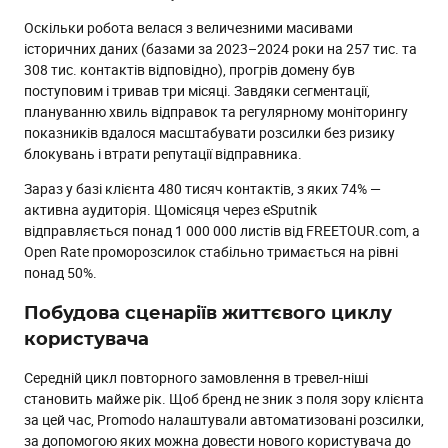
Оскільки робота велася з величезними масивами
історичних даних (базами за 2023–2024 роки на 257 тис. та
308 тис. контактів відповідно), прогрів домену був
поступовим і тривав три місяці. Завдяки сегментації,
плануванню хвиль відправок та регулярному моніторингу
показників вдалося масштабувати розсилки без ризику
блокувань і втрати репутації відправника.
Зараз у базі клієнта 480 тисяч контактів, з яких 74% —
активна аудиторія. Щомісяця через eSputnik
відправляється понад 1 000 000 листів від FREETOUR.com, а
Open Rate проморозсилок стабільно тримається на рівні
понад 50%.
Побудова сценаріїв життєвого циклу
користувача
Середній цикл повторного замовлення в тревел-ніші
становить майже рік. Щоб бренд не зник з поля зору клієнта
за цей час, Promodo налаштували автоматизовані розсилки,
за допомогою яких можна довести нового користувача до