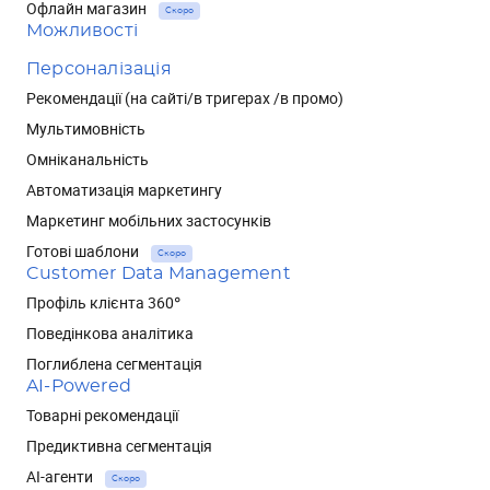
Офлайн магазин
Скоро
Можливості
Персоналізація
Рекомендації (на сайті/в тригерах /в промо)
Мультимовність
Омніканальність
Автоматизація маркетингу
Маркетинг мобільних застосунків
Готові шаблони
Скоро
Customer Data Management
Профіль клієнта 360°
Поведінкова аналітика
Поглиблена сегментація
AI-Powered
Товарні рекомендації
Предиктивна сегментація
AI-агенти
Скоро