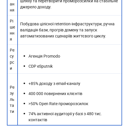
шляху та перетворити проморозсилки на стабільне
ан
джерело доходу.
ня
Рі
Побудова цілісної retention-інфраструктури, ручна
ше
валідація бази, прогрів домену та запуск
нн
автоматизованих сценаріїв життєвого циклу.
я
Ре
су
Агенція Promodo
рс
CDP eSputnik
и
+85% доходу з email-каналу
Ре
зу
400 000 повернених клієнтів
ль
>50% Open Rate проморозсилок
та
тиㅤㅤㅤㅤㅤ
74% активної аудиторії у базі з 480 тис.
контактів