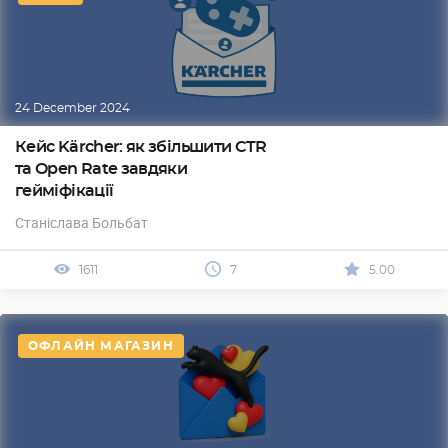
24 December 2024
Кейс Kärcher: як збільшити CTR
та Open Rate завдяки
гейміфікації
Станіслава Больбат
1611
7
5.00
ОФЛАЙН МАГАЗИН