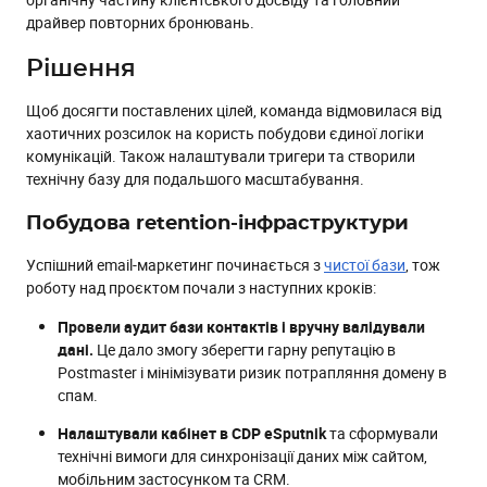
драйвер повторних бронювань.
Рішення
Щоб досягти поставлених цілей, команда відмовилася від
хаотичних розсилок на користь побудови єдиної логіки
комунікацій. Також налаштували тригери та створили
технічну базу для подальшого масштабування.
Побудова retention-інфраструктури
Успішний email-маркетинг починається з
чистої бази
, тож
роботу над проєктом почали з наступних кроків:
Провели аудит бази контактів і вручну валідували
дані.
Це дало змогу зберегти гарну репутацію в
Postmaster і мінімізувати ризик потрапляння домену в
спам.
Налаштували кабінет в CDP eSputnik
та сформували
технічні вимоги для синхронізації даних між сайтом,
мобільним застосунком та CRM.