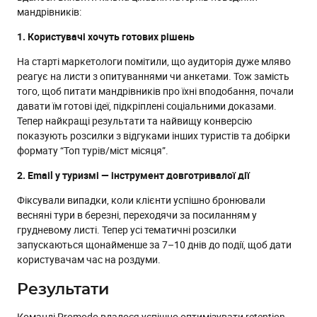
мандрівників:
1. Користувачі хочуть готових рішень
На старті маркетологи помітили, що аудиторія дуже мляво
реагує на листи з опитуваннями чи анкетами. Тож замість
того, щоб питати мандрівників про їхні вподобання, почали
давати їм готові ідеї, підкріплені соціальними доказами.
Тепер найкращі результати та найвищу конверсію
показують розсилки з відгуками інших туристів та добірки
формату “Топ турів/міст місяця”.
‍2. Email у туризмі — інструмент довготривалої дії
Фіксували випадки, коли клієнти успішно бронювали
весняні тури в березні, переходячи за посиланням у
грудневому листі. Тепер усі тематичні розсилки
запускаються щонайменше за 7–10 днів до події, щоб дати
користувачам час на роздуми.
Результати
Команді Promodo вдалося успішно оптимізувати retention-