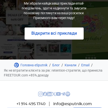
Ми зібрали найцікавіші приклади email-
повідомлень, здатні надихнути та змусити
по-новому поглянути на ваші розсилки.
Приємного вам перегляду!
Відкрити всі приклади
/
/
/
/
Головна eSputnik
Блог
Канали
Email
Як не втратити клієнта за рік: retention-стратегія, що принесла
FREETOUR.com +85% доходу
+1 914 495 1740
info@esputnik.com