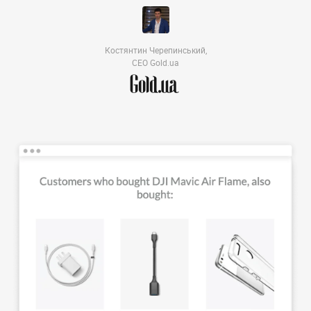
Костянтин Черепинський,
CEO Gold.ua