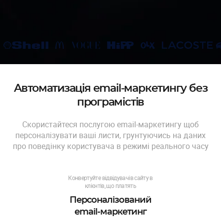
Автоматизація email-маркетингу без
програмістів
Скористайтеся послугою email-маркетингу щоб
персоналізувати ваші листи, грунтуючись на даних
про поведінку користувача в режимі реального часу
Конвертуйте відвідувачів сайту в
клієнтів, що платять
Персоналізований
email-маркетинг