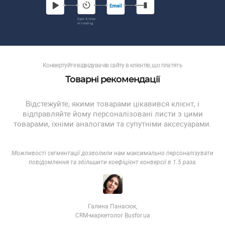
Конвертуйте відвідувачів сайту в клієнтів, що платять
Товарні рекомендації
Відстежуйте, якими товарами цікавився клієнт, і
відправляйте йому персоналізовані листи з цими
товарами, їхніми аналогами та супутніми аксесуарами.
Можливості сегментації дозволили нам максимально персоналізувати
повідомлення та збільшити коефіцієнт конверсії в 1.5 раза.
Галина Панасюк,
CRM-маркетолог Busfor.ua