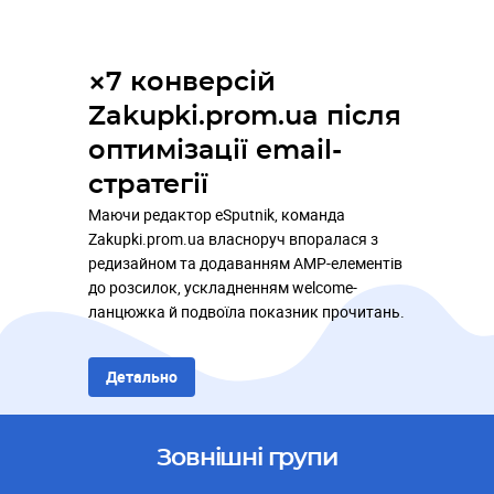
×7 конверсій
Zakupki.prom.ua після
оптимізації email-
стратегії
Маючи редактор eSputnik, команда
Zakupki.prom.ua власноруч впоралася з
редизайном та додаванням AMP-елементів
до розсилок, ускладненням welcome-
ланцюжка й подвоїла показник прочитань.
Детально
Зовнішні групи