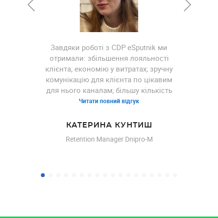
Завдяки роботі з CDP eSputnik ми
отримали: збільшення лояльності
клієнта; економію у витратах; зручну
комунікацію для клієнта по цікавим
для нього каналам; більшу кількість
переходів, перечитувань та покупок.
Читати повний відгук
За допомогою функціональності
платформи клієнтських даних нам
КАТЕРИНА КУНТИШ
вдалося вирішити такі завдання:
Retention Manager Dnipro-M
персоналізація розсилок –
додавання імені, сегментація за
полями особистих даних клієнта;
будування умовних груп для
розуміння клієнтської бази як онлайн,
так і офлайн (будування гіпотез
тощо); розподілення комунікації по