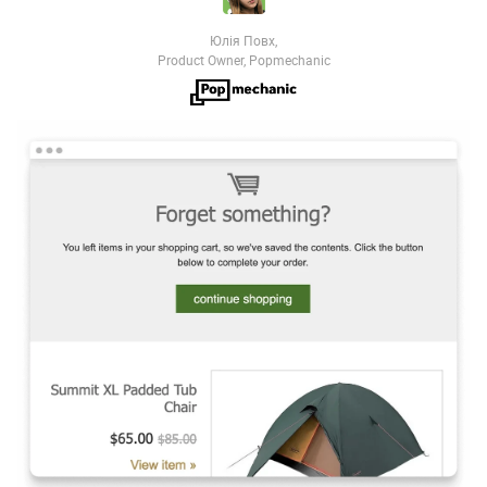
Юлія Повх,
Product Owner, Popmechanic