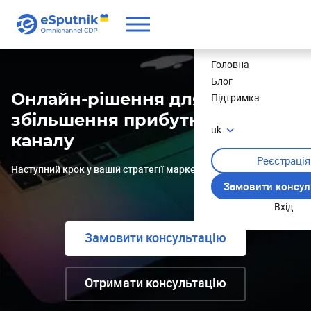
Ціни
Головна
Блог
Підтримка
Онлайн-рішення для
збільшення прибутку від email-
uk
каналу
Реєстрація
Наступний крок у вашій стратегії маркетингу
Замовити консул
Вхід
Замовити консультацію
Отримати консультацію