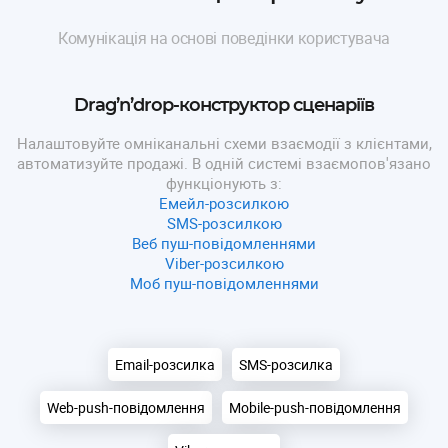
Комунікація на основі поведінки користувача
Drag’n’drop-конструктор сценаріїв
Налаштовуйте омніканальні схеми взаємодії з клієнтами,
автоматизуйте продажі. В одній системі взаємопов'язано
функціонують з:
Емейл-розсилкою
SMS-розсилкою
Веб пуш-повідомленнями
Viber-розсилкою
Моб пуш-повідомленнями
Email-розсилка
SMS-розсилка
Web-push-повідомлення
Mobile-push-повідомлення