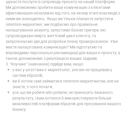
шукаєте послуги із супроводу проєкту на нашій платформі.
Ми допоможемо зробити вашу комунікацію з клієнтами
ефективнішою незалежно від того, на якому етапі взаємодії з
ними ви знаходитесь. Якщо ви тільки плануєте запустити
retention-маркетинг, ми подбаємо про правильне
налаштування акаунту, запустимо базові тригери, які
супроводжуватимуть життєвий цикл клієнта, та
запропонуємо ідеї для розробки плану проморозсилок. Уже
маєте налаштовану комунікацію? Ми підготуємо та
впровадимо персональні рекомендації для вашого проєкту, а
також допоможемо з реалізацією ваших задумів.
3. "Коучинг" (навчання) підійде вам, якщо:
у вас у штаті вже є маркетолог, але він не працював у
системі eSputnik;
ви б хотіли самі займатися retention-маркетингом, але не
знаєте, з чого почати;
усе, що ви робите або робили, не приносить бажаного
результату, і вам хотілося б використовувати більше
можливостей платформи eSputnik для просування вашого
бізнесу.