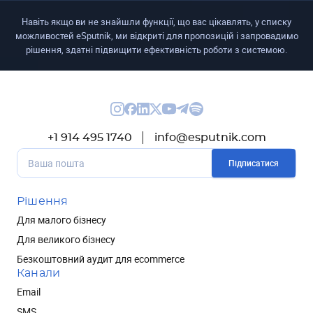
Навіть якщо ви не знайшли функції, що вас цікавлять, у списку
можливостей eSputnik, ми відкриті для пропозицій і запровадимо
рішення, здатні підвищити ефективність роботи з системою.
+1 914 495 1740
info@esputnik.com
Підписатися
Рішення
Для малого бізнесу
Для великого бізнесу
Безкоштовний аудит для ecommerce
Канали
Email
SMS