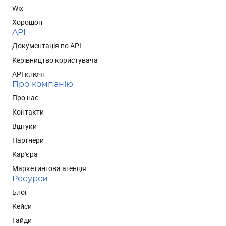
Wix
Хорошоп
API
Документація по API
Керівництво користувача
API ключі
Про компанію
Про нас
Контакти
Відгуки
Партнери
Кар'єра
Маркетингова агенція
Ресурси
Блог
Кейси
Гайди