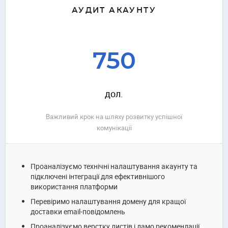
АУДИТ АКАУНТУ
750
дол.
Важливий крок на шляху розвитку успішної
комунікації
Проаналізуємо технічні налаштування акаунту та
підключені інтеграції для ефективнішого
використання платформи
Перевіримо налаштування домену для кращої
доставки email-повідомлень
Проаналізуємо верстку листів і дамо рекомендації