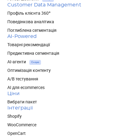
Customer Data Management
Профіль клієнта 360°
Поведінкова аналітика
Поглиблена сегментація
AI-Powered
Товарні рекомендації
Предиктивна сегментація
AI-агенти
Скоро
Оптимізація контенту
А/В тестування
AI для ecommerces
Ціни
Вибрати пакет
Інтеграції
Shopify
WooCommerce
OpenCart