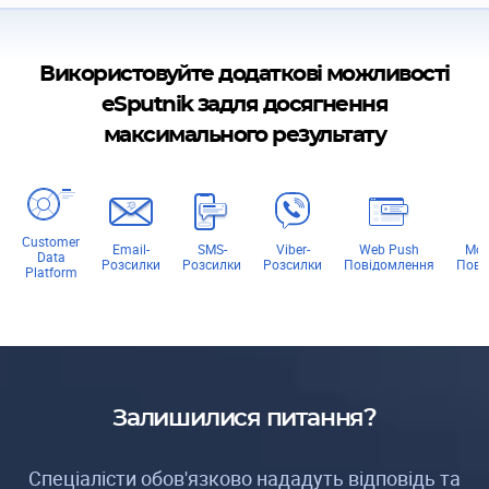
Використовуйте додаткові можливості
eSputnik задля досягнення
максимального результату
Customer
Email-
SMS-
Viber-
Web Push
Mob
Data
Розсилки
Розсилки
Розсилки
Повідомлення
Пові
Platform
Залишилися питання?
Спеціалісти обов'язково нададуть відповідь та