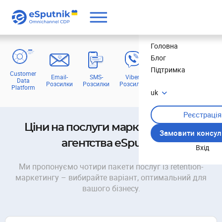
Ціни
Головна
Блог
Підтримка
Customer
Email-
SMS-
Viber-
Web Push
Mob
Data
Розсилки
Розсилки
Розсилки
Повідомлення
Пові
Platform
uk
Реєстрація
Ціни на послуги маркетингового
Замовити консул
агентства eSputnik
Вхід
Ми пропонуємо чотири пакети послуг із retention-
маркетингу – вибирайте варіант, оптимальний для
вашого бізнесу.