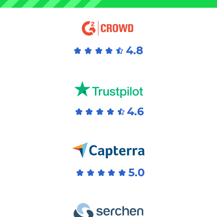
розсилки, зменшення витрат, більшу
кількість прочитувань і переходів.
Для створення товарних
рекомендацій ми використовуємо
алгоритми eSputnik (вони аналізують
4.8
уподобання клієнтів і продажі).
Товарні рекомендації на сайті вже
дають нам близько 2,5% від обороту. І
ми бачимо потенціал зростання.
Важливо персоналізувати
рекомендації для клієнта, щоб
4.6
покращити CTR, конверсію та продажі
сайті. За нашим досвідом,
найприбутковіші алгоритми товарних
рекомендацій з групи Схожі товари.
5.0