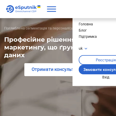
Ціни
Головна
Поглиблена сегментація та персоналізація
Блог
Підтримка
Професійне рішення для
маркетингу, що ґрунтується на
uk
даних
Реєстрація
Отримати консультацію
Замовити консул
Вхід