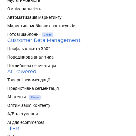
Мультимовність
Омніканальність
Автоматизація маркетингу
Маркетинг мобільних застосунків
Готові шаблони
Скоро
Customer Data Management
Профіль клієнта 360°
Поведінкова аналітика
Поглиблена сегментація
AI-Powered
Товарні рекомендації
Предиктивна сегментація
AI-агенти
Скоро
Оптимізація контенту
А/В тестування
AI для ecommerces
Ціни