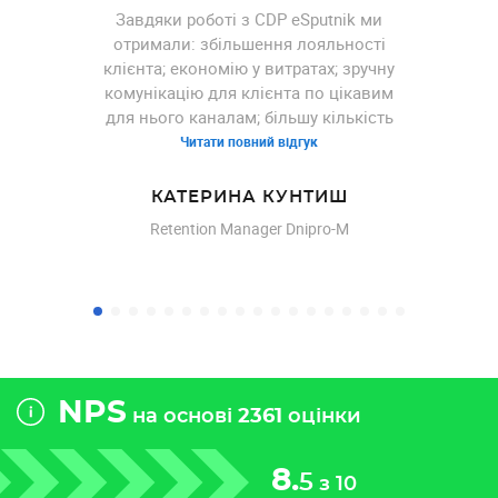
Завдяки роботі з CDP eSputnik ми
отримали: збільшення лояльності
клієнта; економію у витратах; зручну
комунікацію для клієнта по цікавим
для нього каналам; більшу кількість
переходів, перечитувань та покупок.
Читати повний відгук
За допомогою функціональності
платформи клієнтських даних нам
КАТЕРИНА КУНТИШ
вдалося вирішити такі завдання:
Retention Manager Dnipro-M
персоналізація розсилок –
додавання імені, сегментація за
полями особистих даних клієнта;
будування умовних груп для
розуміння клієнтської бази як онлайн,
так і офлайн (будування гіпотез
тощо); розподілення комунікації по
NPS
різних каналах залежно від побажань
на основі
2361
оцінки
клієнта. Завдяки можливостям
сегментації ми отримали: більш якісні
8.
5
групи, на які відправляються
з 10