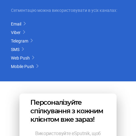
Сегментацію можна використовувати в усіх каналах:
Email
Viber
Telegram
SMS
Web Push
Mobile Push
Персоналізуйте
спілкування з кожним
клієнтом вже зараз!
Використовуйте eSputnik, щоб