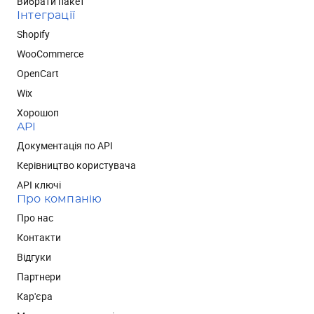
Вибрати пакет
Інтеграції
Shopify
WooCommerce
OpenCart
Wix
Хорошоп
API
Документація по API
Керівництво користувача
API ключі
Про компанію
Про нас
Контакти
Відгуки
Партнери
Кар'єра