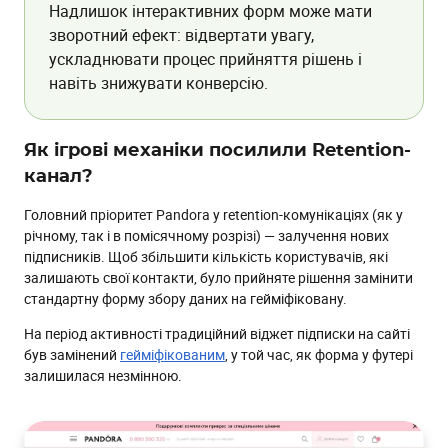
Надлишок інтерактивних форм може мати
зворотний ефект: відвертати увагу,
ускладнювати процес прийняття рішень і
навіть знижувати конверсію.
Як ігрові механіки посилили Retention-
канал?
Головний пріоритет Pandora у retention-комунікаціях (як у
річному, так і в помісячному розрізі) — залучення нових
підписників. Щоб збільшити кількість користувачів, які
залишають свої контакти, було прийняте рішення замінити
стандартну форму збору даних на гейміфіковану.
На період активності традиційний віджет підписки на сайті
був замінений
гейміфікованим
, у той час, як форма у футері
залишилася незмінною.