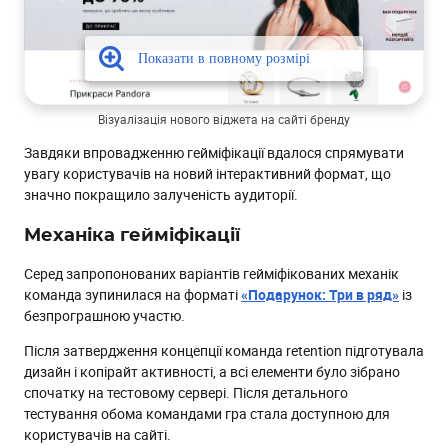
Візуалізація нового віджета на сайті бренду
Завдяки впровадженню гейміфікації вдалося спрямувати
увагу користувачів на новий інтерактивний формат, що
значно покращило залученість аудиторії.
Механіка гейміфікації
Серед запропонованих варіантів гейміфікованих механік
команда зупинилася на форматі
«Подарунок: Три в ряд»
із
безпрограшною участю.
Після затвердження концепції команда retention підготувала
дизайн і копірайт активності, а всі елементи було зібрано
спочатку на тестовому сервері. Після детального
тестування обома командами гра стала доступною для
користувачів на сайті.