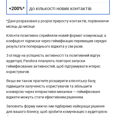
+200%*
до кількості нових контактів
*Дані розраховані у розрізі приросту контактів, порівнюючи
місяць до місяця.
Клієнти позитивно сприйняли новий формат комунікації, а
коефіцієнт підписки через гейміфікацію перевищив середні
результати попереднього віджета у сім разів.
З огляду на успішність активності та позитивний відгук
аудиторії, Pandora планують повторні запуски
гейміфікованих активностей, щоб підтримувати інтерес
користувачів.
Якщо ви також прагнете розширити клієнтську базу,
підвищити залученість користувачів та збільшити
конверсію через інтерактивні механіки — гейміфіковані
віджети можуть стати ефективним рішенням.
Заповніть форму нижче і ми підберемо найкраще рішення
для вашого бізнесу, щоб зробити комунікацію з аудиторією