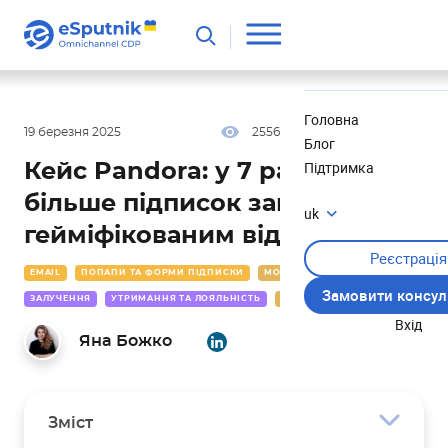
Корисне
Новини
Головна
19 березня 2025
2556
10 хв
5.00
Блог
Підтримка
Кейс Pandora: у 7 разів
більше підписок завдяки
uk
гейміфікованим віджетам
Реєстрація
EMAIL
ПОПАПИ ТА ФОРМИ ПІДПИСКИ
МОДА ТА ПРИКРАСИ
Замовити консул
ЗАЛУЧЕННЯ
УТРИМАННЯ ТА ЛОЯЛЬНІСТЬ
ІДЕЇ
КЕЙСИ
Вхід
Яна Божко
Зміст