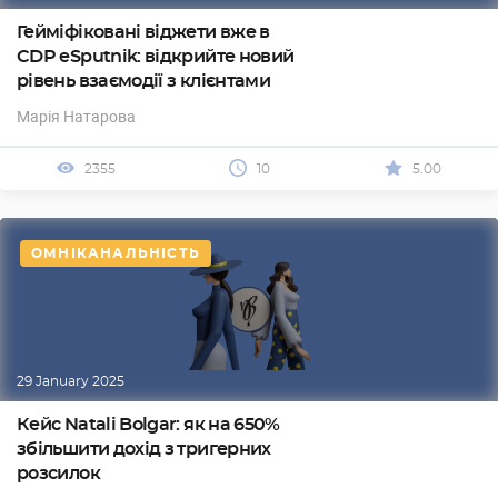
Гейміфіковані віджети вже в
CDP eSputnik: відкрийте новий
рівень взаємодії з клієнтами
Марія Натарова
2355
10
5.00
ОМНІКАНАЛЬНІСТЬ
29 January 2025
Кейс Natali Bolgar: як на 650%
збільшити дохід з тригерних
розсилок