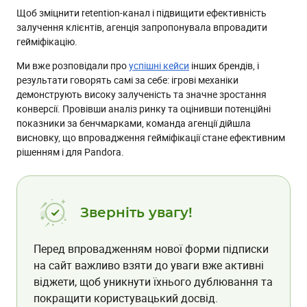
Щоб зміцнити retention-канал і підвищити ефективність
залучення клієнтів, агенція запропонувала впровадити
гейміфікацію.
Ми вже розповідали про
успішні кейси
інших брендів, і
результати говорять самі за себе: ігрові механіки
демонструють високу залученість та значне зростання
конверсії. Провівши аналіз ринку та оцінивши потенційні
показники за бенчмарками, команда агенції дійшла
висновку, що впровадження гейміфікації стане ефективним
рішенням і для Pandora.
Зверніть увагу!
Перед впровадженням нової форми підписки
на сайт важливо взяти до уваги вже активні
віджети, щоб уникнути їхнього дублювання та
покращити користувацький досвід.