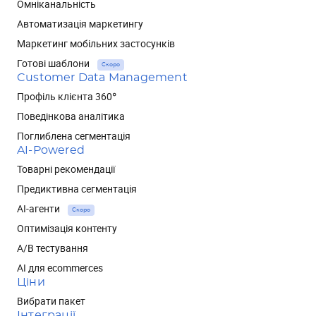
Омніканальність
Автоматизація маркетингу
Маркетинг мобільних застосунків
Готові шаблони
Скоро
Customer Data Management
Профіль клієнта 360°
Поведінкова аналітика
Поглиблена сегментація
AI-Powered
Товарні рекомендації
Предиктивна сегментація
AI-агенти
Скоро
Оптимізація контенту
А/В тестування
AI для ecommerces
Ціни
Вибрати пакет
Інтеграції