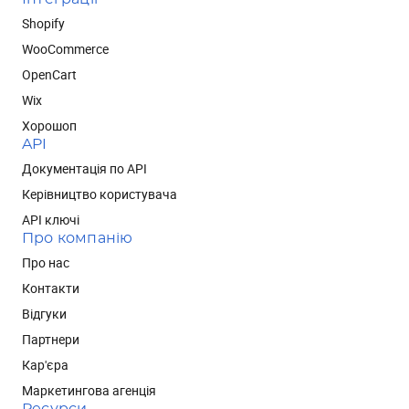
Shopify
WooCommerce
OpenCart
Wix
Хорошоп
API
Документація по API
Керівництво користувача
API ключі
Про компанію
Про нас
Контакти
Відгуки
Партнери
Кар'єра
Маркетингова агенція
Ресурси