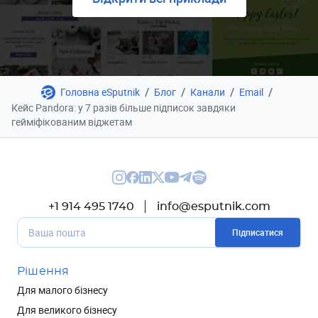
/
/
/
/
Головна eSputnik
Блог
Канали
Email
Кейс Pandora: у 7 разів більше підписок завдяки
гейміфікованим віджетам
+1 914 495 1740
info@esputnik.com
Підписатися
Рішення
Для малого бізнесу
Для великого бізнесу