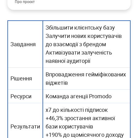
Про проєкт
Завдання
Реалізація проєкту
Збільшити клієнтську базу
Як ігрові механіки посилили Retention-канал?
Залучити нових користувачів
Механіка гейміфікації
Завдання
до взаємодії з брендом
Результати
Активізувати залученість
наявної аудиторії
Впровадження гейміфікованих
Рішення
віджетів
Ресурси
Команда агенції Promodo
х7 до кількості підписок
+46,3% зростання активної
Результати
бази користувачів
+190% до щомісячного доходу