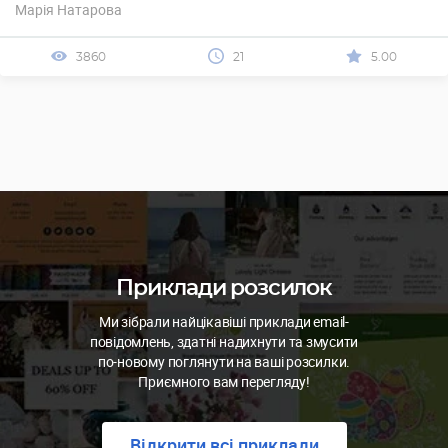
Марія Натарова
3860
21
5.00
Приклади розсилок
Ми зібрали найцікавіші приклади email-
повідомлень, здатні надихнути та змусити
по-новому поглянути на ваші розсилки.
Приємного вам перегляду!
Відкрити всі приклади