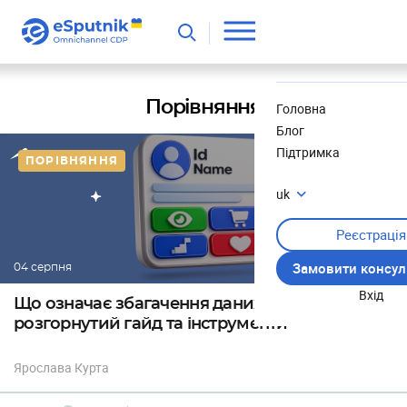
Корисне
Новини
Порівняння
Головна
Блог
Підтримка
ПОРІВНЯННЯ
uk
Реєстрація
Замовити консул
04 серпня
Вхід
Що означає збагачення даних про клієнтів:
розгорнутий гайд та інструменти
Ярослава Курта