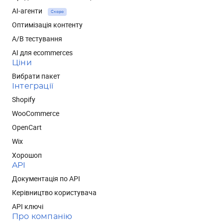
AI-агенти
Скоро
Оптимізація контенту
А/В тестування
AI для ecommerces
Ціни
Вибрати пакет
Інтеграції
Shopify
WooCommerce
OpenCart
Wix
Хорошоп
API
Документація по API
Керівництво користувача
API ключі
Про компанію