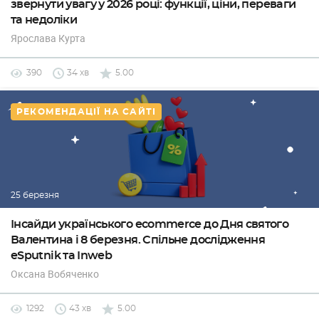
звернути увагу у 2026 році: функції, ціни, переваги
та недоліки
Ярослава Курта
390
34 хв
5.00
РЕКОМЕНДАЦІЇ НА САЙТІ
25 березня
Інсайди українського eсommerce до Дня святого
Валентина і 8 березня. Спільне дослідження
eSputnik та Inweb
Оксана Вобяченко
1292
43 хв
5.00