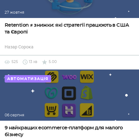
27 жовтня
Retention ≠ знижки: які стратегії працюють в США
та Європі
Назар Сорока
525
13 хв
5.00
АВТОМАТИЗАЦІЯ
06 серпня
9 найкращих ecommerce-платформ для малого
бізнесу