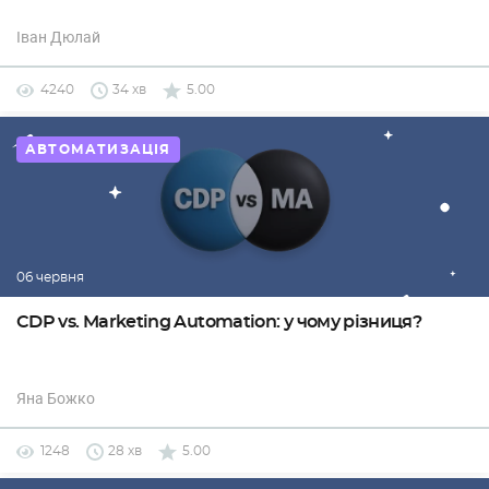
Іван Дюлай
4240
34 хв
5.00
АВТОМАТИЗАЦІЯ
06 червня
CDP vs. Marketing Automation: у чому різниця?
Яна Божко
1248
28 хв
5.00