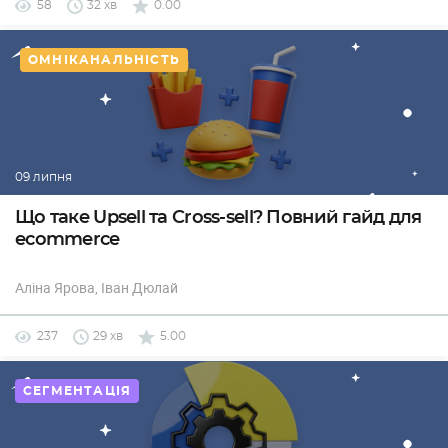
58
32 хв
0.00
ОМНІКАНАЛЬНІСТЬ
09 липня
Що таке Upsell та Cross-sell? Повний гайд для
ecommerce
Аліна Ярова
, Іван Дюлай
237
29 хв
5.00
СЕГМЕНТАЦІЯ