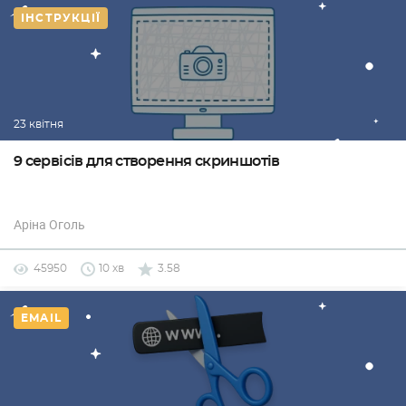
ІНСТРУКЦІЇ
23 квітня
9 сервісів для створення скриншотів
Аріна Оголь
45950
10 хв
3.58
EMAIL