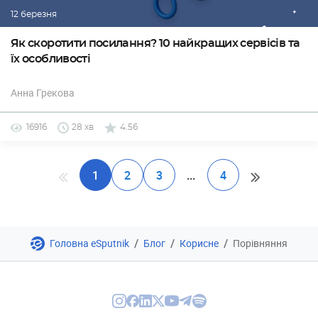
12 березня
Як скоротити посилання? 10 найкращих сервісів та
їх особливості
Анна Грекова
16916
28 хв
4.56
1
2
3
...
4
/
/
/
Головна eSputnik
Блог
Корисне
Порівняння