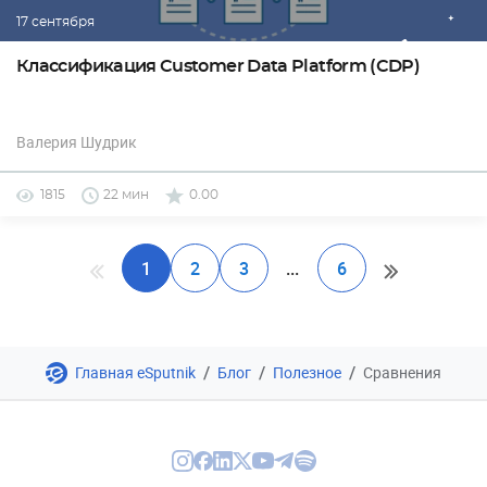
17 сентября
Классификация Customer Data Platform (CDP)
Валерия Шудрик
1815
22 мин
0.00
1
2
3
...
6
/
/
/
Главная eSputnik
Блог
Полезное
Сравнения