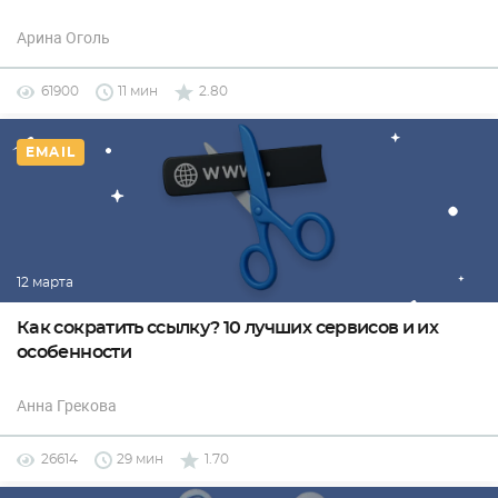
Арина Оголь
61900
11 мин
2.80
EMAIL
12 марта
Как сократить ссылку? 10 лучших сервисов и их
особенности
Анна Грекова
26614
29 мин
1.70