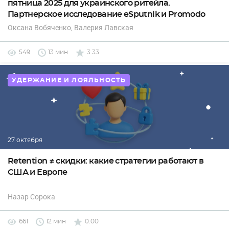
пятница 2025 для украинского ритейла.
Партнерское исследование eSputnik и Promodo
Оксана Вобяченко
, Валерия Лавская
549
13 мин
3.33
УДЕРЖАНИЕ И ЛОЯЛЬНОСТЬ
27 октября
Retention ≠ скидки: какие стратегии работают в
США и Европе
Назар Сорока
661
12 мин
0.00