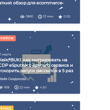
краткий обзор для ecommerce-
3860
33 мин
0.00
КЕЙСЫ
17 марта
Кейс BUKI: как мигрировать на
CDP eSputnik с другого сервиса и
ускорить запуск рассылок в 5 раз
Майя Скиданова
1618
22 мин
4.50
EMAIL