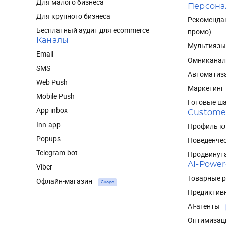
Для малого бизнеса
Персона
Для крупного бизнеса
Рекомендац
Бесплатный аудит для ecommerce
промо)
Каналы
Мультиязы
Email
Омниканал
SMS
Автоматиз
Web Push
Маркетинг
Mobile Push
Готовые ш
App inbox
Custome
Inn-app
Профиль кл
Popups
Поведенче
Telegram-bot
Продвинут
AI-Powe
Viber
Товарные 
Офлайн-магазин
Скоро
Предиктив
AI-агенты
Оптимизац