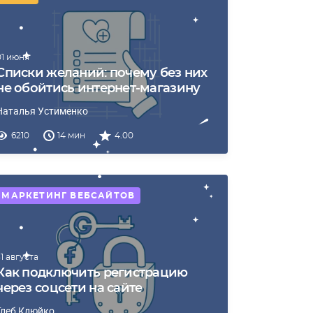
01 июня
Списки желаний: почему без них
не обойтись интернет-магазину
Наталья Устименко
6210
14 мин
4.00
МАРКЕТИНГ ВЕБСАЙТОВ
31 августа
Как подключить регистрацию
через соцсети на сайте
Глеб Клюйко