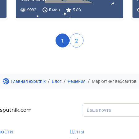
9982
11 мин
5.00
1
2
/
/
/
Главная eSputnik
Блог
Решения
Маркетинг вебсайтов
sputnik.com
ости
Цены