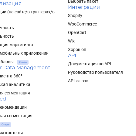
Выбрать пакет
лизация
Интеграции
ии (на сайте/в триггерах/в
Shopify
WooCommerce
чность
OpenCart
ьность
Wix
ация маркетинга
Хорошоп
 мобильных приложений
API
аблоны
Документация по API
Скоро
r Data Management
Руководство пользователя
иента 360°
API ключи
ская аналитика
ая сегментация
red
рекомендации
ная сегментация
Скоро
ия контента