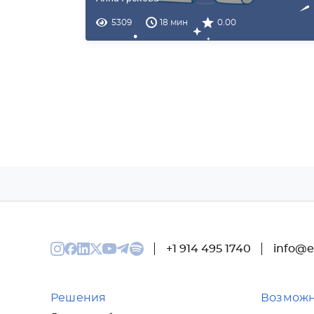
5309
18 мин
0.00
+1 914 495 1740
info@e
Решения
Возможн