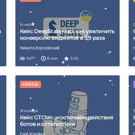
14 июля
а
Кейс DeepStateMap: как увеличить
конверсию виджетов в 3,9 раза
Никита Корчевский
5477
8 мин
5.00
КЕЙСЫ
19 ноября
Кейс GTCbio: исключаем действия
ботов из статистики
Глеб Клюйко