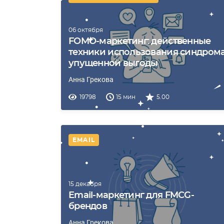
06 октября
FOMO-маркетинг: действенные
техники использования синдром
упущенной выгоды
Анна Грекова
19798
15 мин
5.00
EMAIL
15 декабря
Email-маркетинг для FMCG-
брендов
Анна Грекова