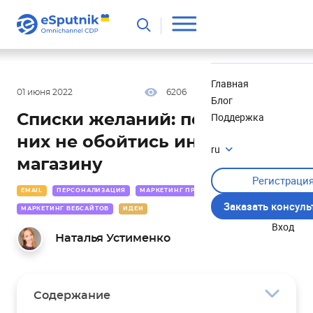
Полезное
Новости
Главная
01 июня 2022
6206
14 мин
4.00
Блог
Поддержка
Списки желаний: почему без
них не обойтись интернет-
ru
магазину
Регистраци
EMAIL
ПЕРСОНАЛИЗАЦИЯ
МАРКЕТИНГ ПРИЛОЖЕНИЙ
Заказать консул
МАРКЕТИНГ ВЕБСАЙТОВ
ИДЕИ
Вход
Наталья Устименко
Содержание