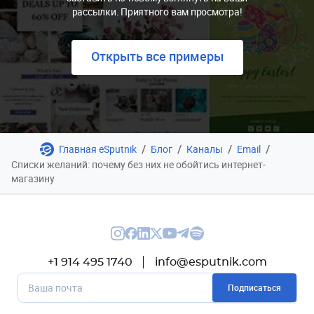
рассылки. Приятного вам просмотра!
Открыть все примеры
/
/
/
/
Главная eSputnik
Блог
Каналы
Email
Списки желаний: почему без них не обойтись интернет-
магазину
+1 914 495 1740
info@esputnik.com
Подписаться