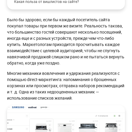
Какая польза от вишлистов на сайте?
1.Сбор дополнительных данных
Было бы здорово, если бы каждый посетитель сайта
2. Уменьшение количества брошенных корзин
покупал товары при первом же визите. Реальность такова,
3. Упрощение процесса покупки
что большинство гостей совершают несколько посещений,
иногда еще и с разных устройств, прежде чем что-либо
4. Удержание потенциальных клиентов
купить. Маркетологам приходится просчитывать каждое
Примеры сообщений с избранными товарами
взаимодействие с целевой аудиторией, чтобы не спугнуть
навязчивой продажей слишком рано и не пытаться вернуть
Предложение добавлять товары в избранное
обратно, когда уже поздно.
Напоминание о вишлисте
Многие механики вовлечения и удержания реализуются с
Товар заканчивается на складе
помощью direct-маркетинга: напоминания о брошенных
Товар появился в наличии
корзинах или просмотрах, отправка наборов рекомендаций
и т. д. Одна из таких недооцененных механик —
На товар действует скидка
использование списков желаний.
Предложение сопутствующих или аналогичных товаров
Социальное доказательство
Предложение поделиться
Советы для подготовки рассылок