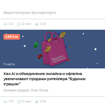
Мария Натарова
, Ярослава Курта
341
32 мин
0.00
КЕЙСЫ
11 марта
Как AI и объединение онлайна и офлайна
увеличивают продажи ритейлера “Будинок
Іграшок”
Валерия Шудрик
, Олег Лесов
707
17 мин
5.00