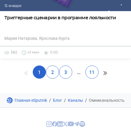
15 января
Триггерные сценарии в программе лояльности
Мария Натарова
, Ярослава Курта
582
41 мин
0.00
1
2
3
...
11
/
/
/
Главная eSputnik
Блог
Каналы
Омниканальность