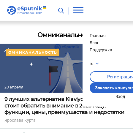
Полезное
Новости
Омниканальность
Главная
Блог
Поддержка
ОМНИКАНАЛЬНОСТЬ
ru
Регистраци
Заказать консул
20 апреля
Вход
9 лучших альтернатив Klaviyo, на которые
стоит обратить внимание в 2026 году:
функции, цены, преимущества и недостатки
Ярослава Курта