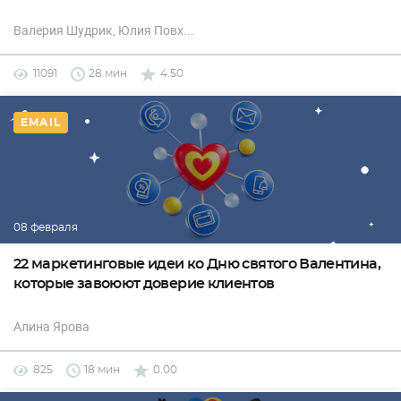
Валерия Шудрик
, Юлия Повх
...
11091
28 мин
4.50
EMAIL
08 февраля
22 маркетинговые идеи ко Дню святого Валентина,
которые завоюют доверие клиентов
Алина Ярова
825
18 мин
0.00