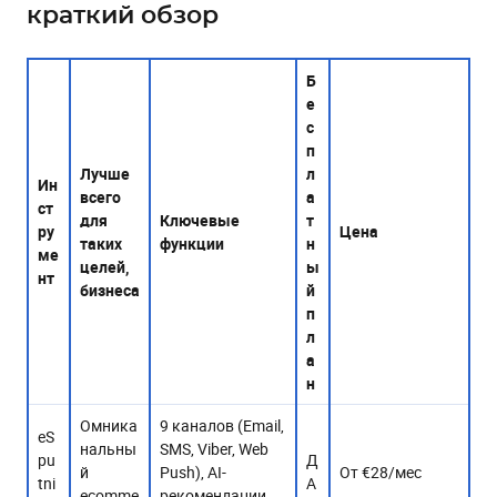
краткий обзор
1. eSputnik: лучшее комплексное омниканальное
решение
2. Drip: лучший по удобству использования
Б
3. Brevo: лучшее решение для оптимизации бюджета
е
с
Итоги: на что следует обратить внимание при выборе
п
альтернативы Klaviyo?
Лучше
л
Ин
всего
а
ст
для
Ключевые
т
ру
Цена
таких
функции
н
ме
целей,
ы
нт
бизнесаㅤㅤㅤㅤㅤㅤㅤㅤ
й
п
л
а
нㅤㅤㅤㅤㅤㅤㅤㅤㅤㅤㅤㅤㅤㅤ
Омника
9 каналов (Email,
eS
нальны
SMS, Viber, Web
pu
Д
й
Push), AI-
От €28/мес
tni
А
ecomme
рекомендации,