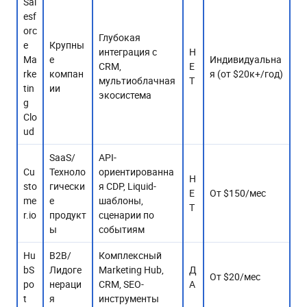
Sal
esf
orc
Глубокая
e
Крупны
интеграция с
Н
Ma
е
Индивидуальна
CRM,
Е
rke
компан
я (от $20к+/год)
мультиоблачная
Т
tin
ии
экосистема
g
Clo
udㅤㅤㅤㅤㅤㅤㅤㅤ
SaaS/
API-
Cu
Техноло
ориентированна
Н
sto
гически
я CDP, Liquid-
Е
От $150/мес
me
е
шаблоны,
Т
r.io
продукт
сценарии по
ыㅤㅤㅤㅤㅤㅤㅤㅤㅤ
событиям
Hu
B2B/
Комплексный
bS
Лидоге
Marketing Hub,
Д
От $20/мес
po
нераци
CRM, SEO-
А
t
я
инструменты