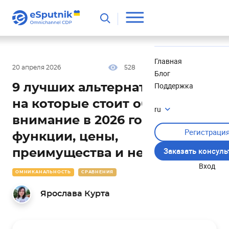
Полезное
Новости
Главная
20 апреля 2026
528
35 мин
0.00
Блог
Поддержка
9 лучших альтернатив Klaviyo,
на которые стоит обратить
ru
внимание в 2026 году:
Регистраци
функции, цены,
Заказать консул
преимущества и недостатки
Вход
ОМНИКАНАЛЬНОСТЬ
СРАВНЕНИЯ
Ярослава Курта