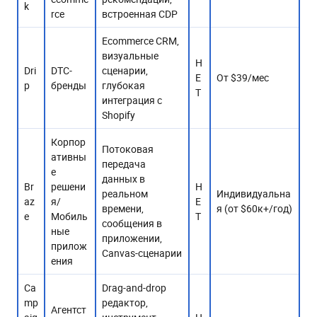
k
rceㅤ
встроенная CDP
Ecommerce CRM,
визуальные
Н
Dri
DTC-
сценарии,
Е
От $39/мес
p
бренды
глубокая
Т
интеграция с
Shopify
Корпор
Потоковая
ативны
передача
е
данных в
Br
решени
Н
реальном
Индивидуальна
az
я/
Е
времени,
я (от $60к+/год)
e
Мобиль
Т
сообщения в
ные
приложении,
прилож
Canvas-сценарии
енияㅤㅤㅤㅤㅤㅤㅤㅤ
Ca
Drag-and-drop
mp
редактор,
Агентст