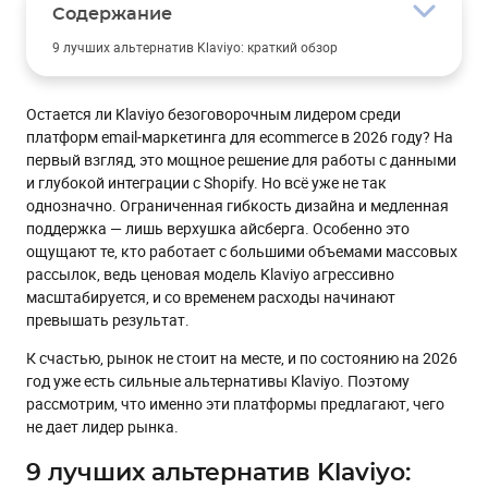
Содержание
9 лучших альтернатив Klaviyo: краткий обзор
Какие реальные слабые места Klaviyo?
Остается ли Klaviyo безоговорочным лидером среди
Развернутый обзор 9 лучших альтернатив и конкурентов
Klaviyo, на которые стоит обратить внимание в 2026 году
платформ email-маркетинга для ecommerce в 2026 году? На
первый взгляд, это мощное решение для работы с данными
1. eSputnik
и глубокой интеграции с Shopify. Но всё уже не так
2. Drip
однозначно. Ограниченная гибкость дизайна и медленная
поддержка — лишь верхушка айсберга. Особенно это
3. Braze
ощущают те, кто работает с большими объемами массовых
4. Campaign Monitor
рассылок, ведь ценовая модель Klaviyo агрессивно
масштабируется, и со временем расходы начинают
5. Brevo
превышать результат.
6. Iterable
К счастью, рынок не стоит на месте, и по состоянию на 2026
7. Salesforce Marketing Cloud
год уже есть сильные альтернативы Klaviyo. Поэтому
8. Customer.io
рассмотрим, что именно эти платформы предлагают, чего
не дает лидер рынка.
9. HubSpot
Какая альтернатива Klaviyo лучшая? Наш топ-3
9 лучших альтернатив Klaviyo: