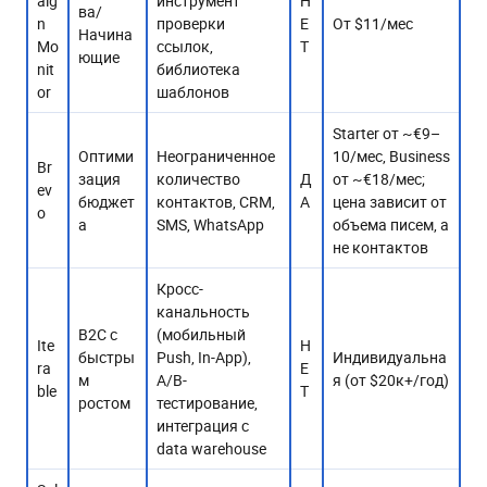
aig
инструмент
Н
ва/
n
проверки
Е
От $11/мес
Начина
Mo
ссылок,
Т
ющие
nit
библиотека
or
шаблонов
Starter от ~€9–
Оптими
Неограниченное
10/мес, Business
Br
зация
количество
Д
от ~€18/мес;
ev
бюджет
контактов, CRM,
А
цена зависит от
o
а
SMS, WhatsApp
объема писем, а
не контактов
Кросс-
канальность
B2C с
(мобильный
Ite
Н
быстры
Push, In-App),
Индивидуальна
ra
Е
м
A/B-
я (от $20к+/год)
ble
Т
ростом
тестирование,
интеграция с
data warehouse