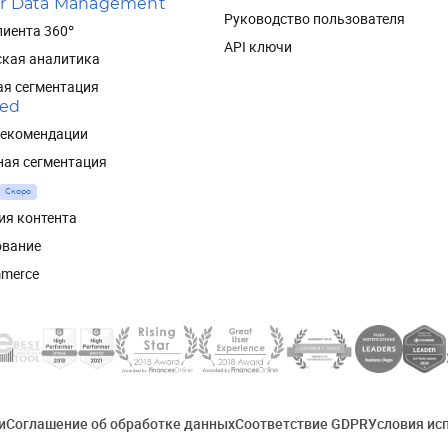
r Data Management
Руководство пользователя
иента 360°
API ключи
ская аналитика
ая сегментация
red
рекомендации
ная сегментация
Скоро
ия контента
ование
mmerce
и
Соглашение об обработке данных
Соответствие GDPR
Условия ис