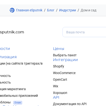
/
/
/
Главная eSputnik
Блог
Индустрии
Дом и сад
sputnik.com
ости
Цены
Выбрать пакет
лизация
Интеграции
ии (на сайте/в триггерах/в
Shopify
WooCommerce
чность
OpenCart
ьность
Wix
ация маркетинга
Хорошоп
 мобильных приложений
API
аблоны
Документация по API
Скоро