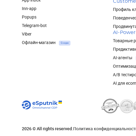
Custome
Inn-app
Профиль кл
Popups
Поведенче
Telegram-bot
Продвинут
AI-Powe
Viber
Товарные 
Офлайн-магазин
Скоро
Предиктив
AI-агенты
Оптимизац
A/B тестир
AI для eco
2026 © All rights reserved.
Политика конфиденциальност