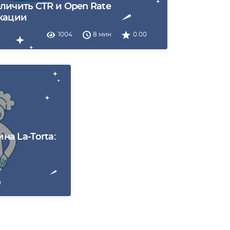
еличить CTR и Open Rate
кации
1004
8 мин
0.00
на La-Torta:
0