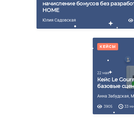
начисление бонусов без разрабо
HOME
Юлия Садовская
КЕЙСЫ
22 мая
Кейс Le Gour
базовые сцен
Анна Забудская
, 
3905
33 м