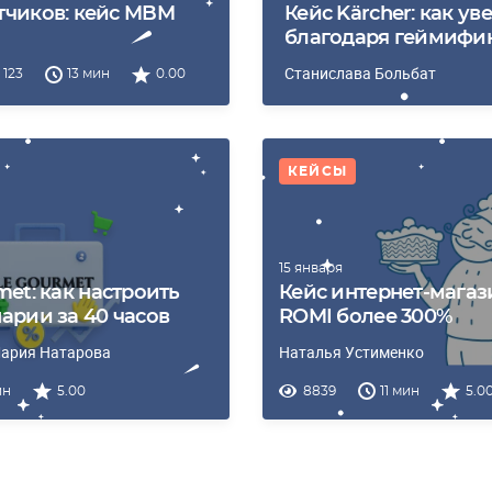
тчиков: кейс MBM
Кейс Kärcher: как ув
благодаря геймифи
Станислава Больбат
123
13 мин
0.00
КЕЙСЫ
15 января
met: как настроить
Кейс интернет-магази
арии за 40 часов
ROMI более 300%
Мария Натарова
Наталья Устименко
ин
5.00
8839
11 мин
5.0