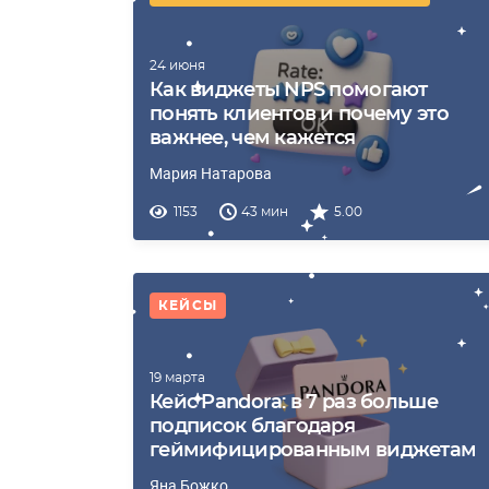
24 июня
Как виджеты NPS помогают
понять клиентов и почему это
важнее, чем кажется
Мария Натарова
1153
43 мин
5.00
КЕЙСЫ
19 марта
Кейс Pandora: в 7 раз больше
подписок благодаря
геймифицированным виджетам
Яна Божко