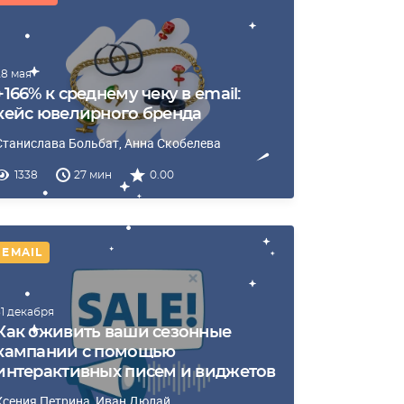
28 мая
+166% к среднему чеку в email:
кейс ювелирного бренда
Станислава Больбат
, Анна Скобелева
1338
27 мин
0.00
EMAIL
31 декабря
Как оживить ваши сезонные
кампании с помощью
интерактивных писем и виджетов
Ксения Петрина
, Иван Дюлай