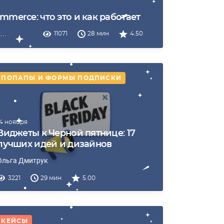
merce: что это и как работает
х
...
11071
28 мин
4.50
ПОПАПЫ И ФОРМЫ ПОДПИСКИ
14 ноября
Виджеты к Черной пятнице: 17
лучших идей и дизайнов
Ольга Дмитрук
3221
29 мин
5.00
КЕЙСЫ