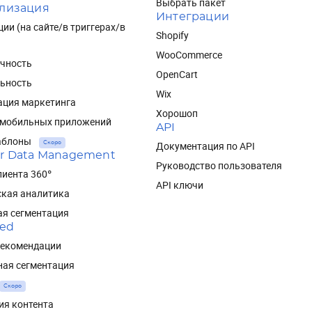
Выбрать пакет
лизация
Интеграции
ии (на сайте/в триггерах/в
Shopify
WooCommerce
чность
OpenCart
ьность
Wix
ация маркетинга
Хорошоп
 мобильных приложений
API
аблоны
Документация по API
Скоро
r Data Management
Руководство пользователя
иента 360°
API ключи
ская аналитика
ая сегментация
red
рекомендации
ная сегментация
Скоро
ия контента