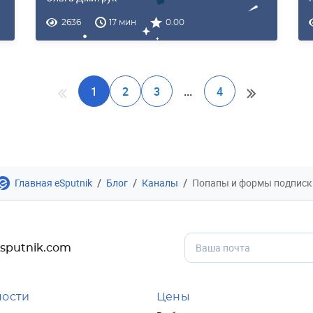
2636
17 мин
0.00
1
2
3
...
4
/
/
/
Главная eSputnik
Блог
Каналы
Попапы и формы подписк
sputnik.com
ости
Цены