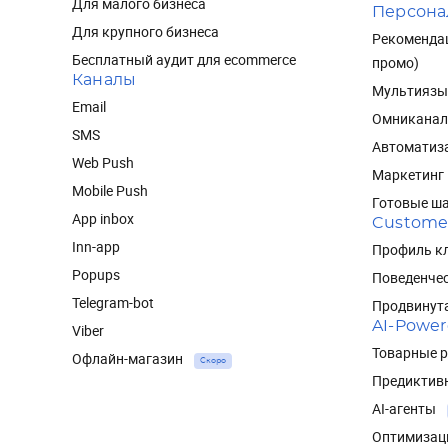
Для малого бизнеса
Персона
Для крупного бизнеса
Рекомендац
Бесплатный аудит для ecommerce
промо)
Каналы
Мультиязы
Email
Омниканал
SMS
Автоматиз
Web Push
Маркетинг
Mobile Push
Готовые ш
App inbox
Custome
Inn-app
Профиль кл
Popups
Поведенче
Telegram-bot
Продвинут
AI-Powe
Viber
Товарные 
Офлайн-магазин
Скоро
Предиктив
AI-агенты
Оптимизац