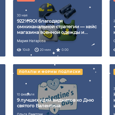
30 мая
922% ROI благодаря
омниканальной стратегии — кейс
магазина военной одежды и
обуви
Мария Натарова
1049
20 мин
0.00
ПОПАПЫ И ФОРМЫ ПОДПИСКИ
10 февраля
9 лучших идей виджетов ко Дню
святого Валентина
Ольга Дмитрук