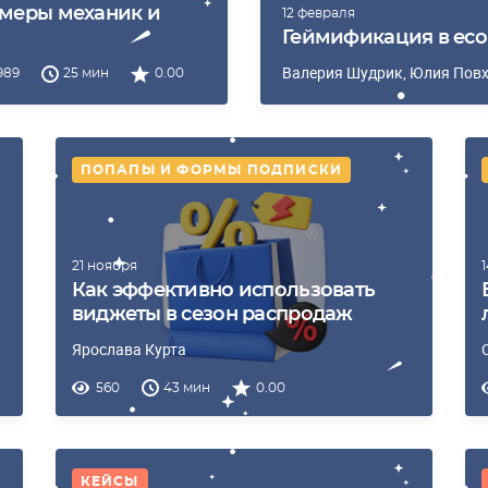
меры механик и
12 февраля
Геймификация в ecom
Валерия Шудрик
, Юлия Пов
989
25 мин
0.00
ПОПАПЫ И ФОРМЫ ПОДПИСКИ
21 ноября
Как эффективно использовать
виджеты в сезон распродаж
Ярослава Курта
560
43 мин
0.00
КЕЙСЫ