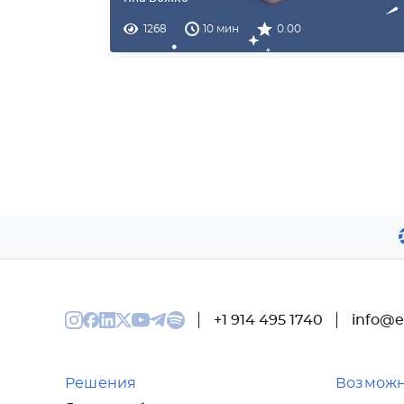
1268
10 мин
0.00
+1 914 495 1740
info@e
Решения
Возможн