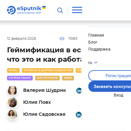
Полезное
Новости
Главная
12 февраля 2026
11083
28 мин
4.50
Блог
Поддержка
Геймификация в ecommerce:
что это и как работает
ru
EMAIL
ПОПАПЫ И ФОРМЫ ПОДПИСКИ
ОМНИКАНАЛЬНОСТЬ
Регистраци
СЕГМЕНТАЦИЯ
ИНСТРУКЦИИ
ИДЕИ
Заказать консул
Валерия Шудрик
Вход
Юлия Повх
Юлия Садовская