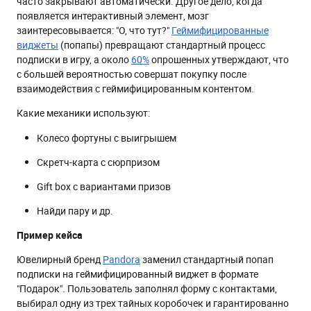
часто закрывают автоматически. Другое дело, когда
появляется интерактивный элемент, мозг
заинтересовывается: "О, что тут?"
Геймифицированные
виджеты
(попапы) превращают стандартный процесс
подписки в игру, а около
60%
опрошенных утверждают, что
с большей вероятностью совершат покупку после
взаимодействия с геймифицированным контентом.
Какие механики используют:
Колесо фортуны с выигрышем
Скретч-карта с сюрпризом
Gift box с вариантами призов
Найди пару и др.
Пример кейса
Ювелирный бренд
Pandora
заменил стандартный попап
подписки на геймифицированный виджет в формате
"Подарок". Пользователь заполнял форму с контактами,
выбирал одну из трех тайных коробочек и гарантированно