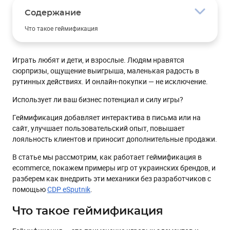
Содержание
Что такое геймификация
Роль геймификации в маркетинге
Играть любят и дети, и взрослые. Людям нравятся
Привлечение и сбор лидов
сюрпризы, ощущение выигрыша, маленькая радость в
Интерес и рассмотрение
рутинных действиях. И онлайн-покупки — не исключение.
Конверсия
Использует ли ваш бизнес потенциал и силу игры?
Удержание
Геймификация добавляет интерактива в письма или на
Тренды геймификации 2025-2026
сайт, улучшает пользовательский опыт, повышает
лояльность клиентов и приносит дополнительные продажи.
Геймификация как бизнес-инструмент
AMP в email: когда интерактив имеет смысл
В статье мы рассмотрим, как работает геймификация в
ecommerce, покажем примеры игр от украинских брендов, и
Экологическая и социальная направленность
разберем как внедрить эти механики без разработчиков с
Создание игр без разработчиков
помощью
CDP eSputnik
.
Как применять геймификацию в ecommerce: 5 действенных
Что такое геймификация
советов
Подытожим