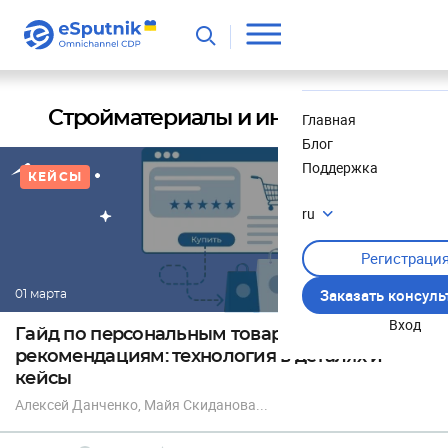
Полезное
Новости
Стройматериалы и инструменты
Главная
Блог
Поддержка
КЕЙСЫ
ru
Регистраци
Заказать консул
01 марта
Вход
Гайд по персональным товарным
рекомендациям: технология в деталях и
кейсы
Алексей Данченко
, Майя Скиданова
...