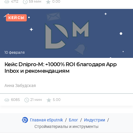
4712
59 мин
0.00
КЕЙСЫ
10 февраля
Кейс Dnipro-M: +1000% ROI благодаря App
Inbox и рекомендациям
Анна Забудская
6085
21 мин
5.00
/
/
/
Главная eSputnik
Блог
Индустрии
Стройматериалы и инструменты