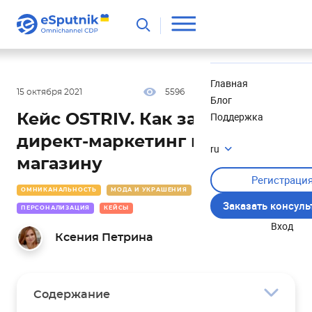
Полезное
Новости
Главная
15 октября 2021
5596
46 мин
5.00
Блог
Поддержка
Кейс OSTRIV. Как запустить
директ-маркетинг интернет-
ru
магазину
Регистраци
ОМНИКАНАЛЬНОСТЬ
МОДА И УКРАШЕНИЯ
СЕГМЕНТАЦИЯ
Заказать консул
ПЕРСОНАЛИЗАЦИЯ
КЕЙСЫ
Вход
Ксения Петрина
Содержание