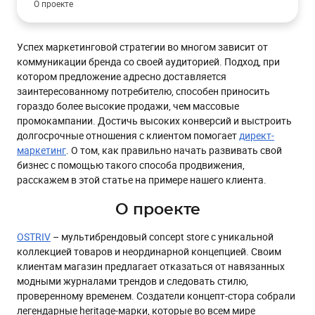
О проекте
Задачи
Успех маркетинговой стратегии во многом зависит от
Решение
коммуникации бренда со своей аудиторией. Подход, при
Создание мастер-шаблона
котором предложение адресно доставляется
заинтересованному потребителю, способен приносить
Welcome-цепочка
гораздо более высокие продажи, чем массовые
Подтверждение email
промокампании. Достичь высоких конверсий и выстроить
долгосрочные отношения с клиентом помогает
Приветственная серия для подписчиков
директ-
маркетинг
. О том, как правильно начать развивать свой
Приветственная серия для покупателей
бизнес с помощью такого способа продвижения,
Настройка брошенных корзины и просмотров
расскажем в этой статье на примере нашего клиента.
Обновление оформления писем
О проекте
Добавление персональных рекомендаций в письма
OSTRIV
– мультибрендовый concept store с уникальной
Правка сегмента получателей
коллекцией товаров и неординарной концепцией. Своим
клиентам магазин предлагает отказаться от навязанных
Создание узких сегментов
модными журналами трендов и следовать стилю,
Результаты
проверенному временем. Создатели концепт-стора собрали
легендарные heritage-марки, которые во всем мире