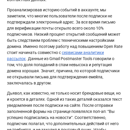
Проанализировав историю событий в аккаунте, мы
заметили, что многие пользователи после подписки не
подтверждали электронный адрес. За все время письмо
для верификации почты открыло всего около 10%
подписчиков. Низкий процент открытий сообщений может
быть следствием проблем с техническими настройками
домена. Именно поэтому работу над повышением Open Rate
стоит начинать совместно с
сервисами аналитики
рассылок
. Данные из Gmail Postmaster Tools говорили о
том, что доля попаданий в спам невысока и репутация
домена хорошая. Значит, причина, по которой подписчики
не открывали письма для подтверждения емейла,
заключалась в другом.
Дьявол, как известно, не только носит брендовые вещи, но
и кроется в деталях. Одной из таких деталей оказался текст
уведомления после подписки на сайте. После отправки
заполненной формы на странице появлялся поп-ап: “Вы
успешно подписались на новости”. Соответственно,
подписчик полагал, что дополнительных действий от него
не требуется, и не заходил в почтовый ящик. Чтобы