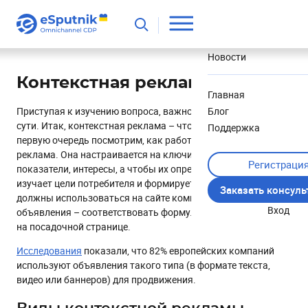
Полезное
Новости
Контекстная реклама
Главная
Приступая к изучению вопроса, важно разобраться в его
Блог
сути. Итак, контекстная реклама – что это такое? Давайте в
Поддержка
первую очередь посмотрим, как работает контекстная
реклама. Она настраивается на ключи, демографические
Регистраци
показатели, интересы, а чтобы их определить – маркетолог
изучает цели потребителя и формирует кампанию. Ключи
Заказать консул
должны использоваться на сайте компании, а посыл
Вход
объявления – соответствовать формулировке предложения
на посадочной странице.
Исследования
показали, что 82% европейских компаний
используют объявления такого типа (в формате текста,
видео или баннеров) для продвижения.