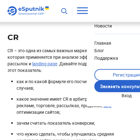
Полезное
Новости
CR
Главная
CR – это одна из самых важных маркетинговых метрик,
Блог
которая применяется при анализе эффективности рекламы,
Поддержка
рассылок и
landing page
. Давайте подробно рассмотрим
этот показатель:
Регистраци
как и по какой формуле его посчитать для разных
Заказать консул
случаев;
Вход
какое значение имеет CR в арбитраже, маркетинге,
рекламе, торговле, рассылках, продажах,
SEO
-
оптимизации сайтов;
зачем считать показатель конверсии;
что нужно сделать, чтобы улучшилась средняя