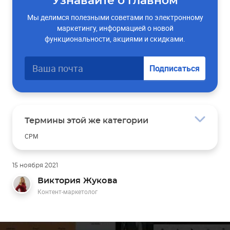
Узнавайте о главном
Мы делимся полезными советами по электронному
маркетингу, информацией о новой
функциональности, акциями и скидками.
Подписаться
Термины этой же категории
CPM
Онлайн-ритейл
RSS
SIP-телефония
15 ноября 2021
MCC-код
Виктория Жукова
Контент-маркетолог