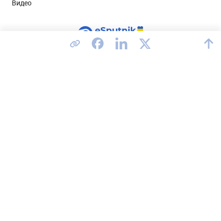
Видео
Соединенные Штаты
Политика конфиденциальности
Соглашение об обработке данных
Соответствие GDPR
Условия использования сервиса
Карта сайта
2026 © All rights reserved.