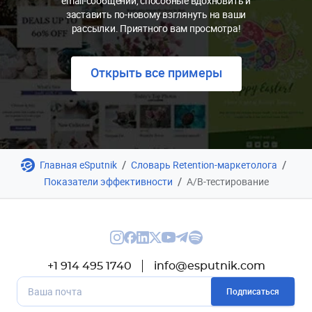
email-сообщений, способные вдохновить и
заставить по-новому взглянуть на ваши
рассылки. Приятного вам просмотра!
Открыть все примеры
/
/
Главная eSputnik
Словарь Retention-маркетолога
/
Показатели эффективности
А/В-тестирование
+1 914 495 1740
info@esputnik.com
Подписаться