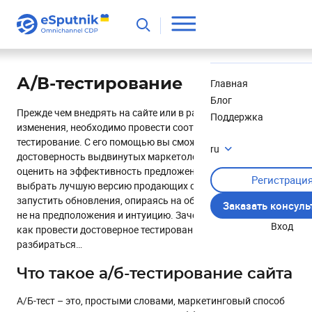
Полезное
Новости
А/В-тестирование
Главная
Блог
Прежде чем внедрять на сайте или в рассылках какие-либо
Поддержка
изменения, необходимо провести соответствующее A/B-
тестирование. С его помощью вы сможете проверить
ru
достоверность выдвинутых маркетологами гипотез,
оценить на эффективность предложенные изменения,
Регистраци
выбрать лучшую версию продающих страниц/писем и
запустить обновления, опираясь на объективные данные, а
Заказать консул
не на предположения и интуицию. Зачем нужен A/B-тест и
Вход
как провести достоверное тестирование – давайте
разбираться…
Что такое а/б-тестирование сайта
А/Б-тест – это, простыми словами, маркетинговый способ