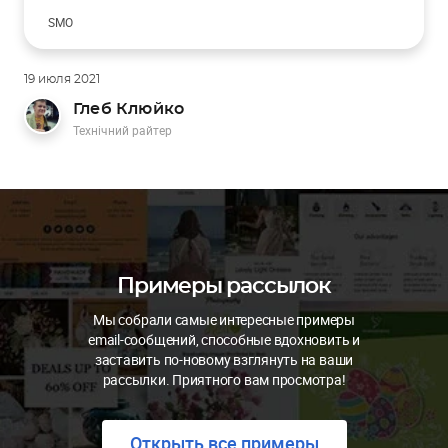
SMO
Фид
Искусственный интеллект
Ремаркетинг
19 июля 2021
SMM
Глеб Клюйко
Технічний райтер
Примеры рассылок
Мы собрали самые интересные примеры
email-сообщений, способные вдохновить и
заставить по-новому взглянуть на ваши
рассылки. Приятного вам просмотра!
Открыть все примеры