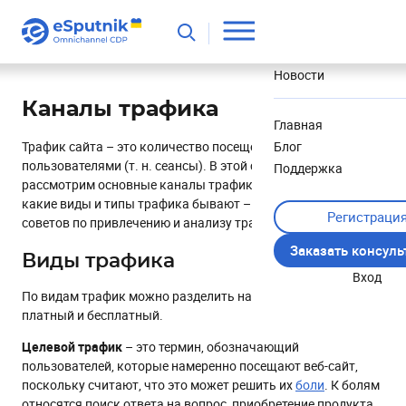
Полезное
Новости
Каналы трафика
Главная
Трафик сайта – это количество посещений веб-сайта
Блог
пользователями (т. н. сеансы). В этой статье мы
Поддержка
рассмотрим основные каналы трафика: что это такое,
какие виды и типы трафика бывают – и дадим несколько
Регистраци
советов по привлечению и анализу трафика на сайте.
Заказать консул
Виды трафика
Вход
По видам трафик можно разделить на целевой и нецелевой,
платный и бесплатный.
Целевой трафик
– это термин, обозначающий
пользователей, которые намеренно посещают веб-сайт,
поскольку считают, что это может решить их
боли
. К болям
относятся поиск ответа на вопрос, приобретение продукта