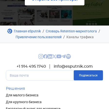
/
/
Главная eSputnik
Словарь Retention-маркетолога
/
Привлечение пользователей
Каналы трафика
+1 914 495 1740
info@esputnik.com
Подписаться
Решения
Для малого бизнеса
Для крупного бизнеса
Бесплатный аудит для ecommerce