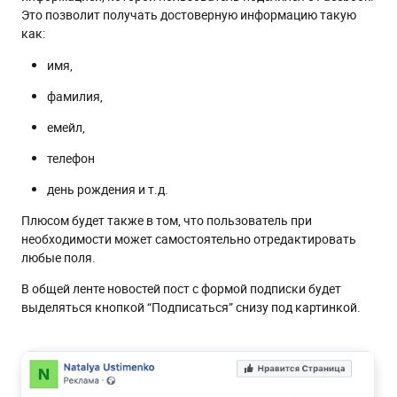
Zapier
Это позволит получать достоверную информацию такую
как:
Подготовка к интеграции Zapier
имя,
Настраиваем вкладку Trigger
Настраиваем вкладку Action
фамилия,
емейл,
телефон
день рождения и т.д.
Плюсом будет также в том, что пользователь при
необходимости может самостоятельно отредактировать
любые поля.
В общей ленте новостей пост с формой подписки будет
выделяться кнопкой “Подписаться” снизу под картинкой.