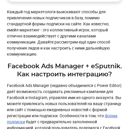
Как настроить рекламу с формой подписки в Facebook
Каждый год маркетологи выискивают способы для
Базовые настройки цели промокампании
привлечения новых подписчиков в базу, помимо
стандартной формы подписки на сайте. Как известно,
Раздел “Группа объявлений”
емейл-маркетинг - это коллективный игрок, который
1. Выберите страничку
отлично взаимодействует с другими каналами
коммуникации. Давайте рассмотрим ещё один способ
2. Настройте аудиторию
получения лидов и как настроить с ними дальнейшую
3. Виды плейсмента
коммуникацию.
4. Задайте бюджет
Facebook Ads Manager + eSputnik.
Раздел “Реклама”
Как настроить интеграцию?
Создание формы подписки для рекламы в Facebook
Facebook Ads Manager (недавно объединился с Power Editor)
Во вкладке “Контент”
даёт возможность создавать рекламные кампании для
Во вкладке “Настройки”
Facebook и Instagram, управляя ими из одного аккаунта. Вы
можете привлекать новых пользователей на вашу страницу
Контрольная проверка проделанной работы по
или сайт с помощью ежедневных новостей с формой
настройке формы и странички благодарности
регистрации или подписки. Особенности в том, что
форма
Где мои лиды из Фейсбука?
подписки
будет с предварительно заполненной
информацией, которой пользователь поделился с Facebook.
Передача данных c Facebook Lead Ads в eSputnik с помощью