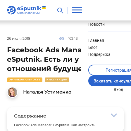
Полезное
Новости
26 июля 2018
16243
26 мин
5.00
Главная
Блог
Facebook Ads Manager +
Поддержка
eSputnik. Есть ли у этих
отношений будущее?
Регистраци
Заказать консул
ОМНИКАНАЛЬНОСТЬ
ИНСТРУКЦИИ
Вход
Наталья Устименко
Содержание
Facebook Ads Manager + eSputnik. Как настроить
интеграцию?