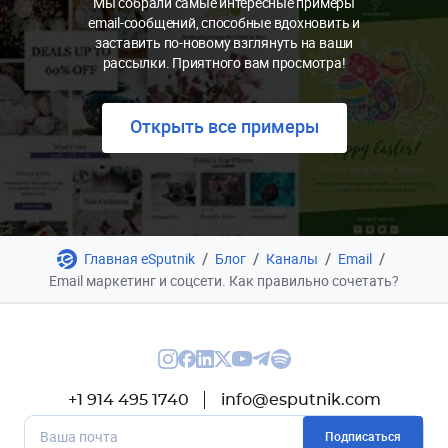
Мы собрали самые интересные примеры
email-сообщений, способные вдохновить и
заставить по-новому взглянуть на ваши
рассылки. Приятного вам просмотра!
Открыть все примеры
/
/
/
/
Главная eSputnik
Блог
Каналы
Email
Email маркетинг и соцсети. Как правильно сочетать?
+1 914 495 1740
info@esputnik.com
Подписаться