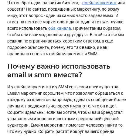
Что выбрать для развития бизнеса, -
емейл маркетинг
или
Используйте кастомные иконки
соцсети? На сайтах, посвященных маркетингу, по всему
Разместите призыв...
миру, этот вопрос - один из самых часто задаваемых. И
ответ на него все маркетологи дают один и тот же - лучше
...ну или просто яркую фразу
всего использовать
оба канала
. Причем таким образом,
Вынесите иконки соцсетей в хедер
чтобы они взаимодополняли друг друга. В этой статье мы
решили не ограничиваться коротким ответом, а еще
Используйте хэштеги в письмах
подробно объяснить, почему это так важно, и как
Анонсируйте конкурсы в письмах
правильно сочетать емейл маркетинг и SMM.
Добавьте кнопку “Поделиться письмом в соцсетях”
Почему важно использовать
Добавьте в письмо блок с лучшим из соцсетей
email и smm вместе?
Отправьте отдельным письмом предложение
подписаться на соцсети...
И у емейл маркетинга и у SMM есть свои преимущества.
...или даже письмо с анонсом одной конкретной соцсети
Емейл маркетинг хорош тем, что позволяет обращаться к
каждому из клиентов напрямую, сделать сообщение более
личным, предложить человеку именно то, что он ищет.
Соцсети идеальны, если вы хотите, чтобы ваш бренд стал
узнаваемым и хорошо известным среди вашей целевой
аудитории. Емейл маркетинг помогает человеку найти то,
что ему нужно. Соцсети растят вокруг вашего бренда