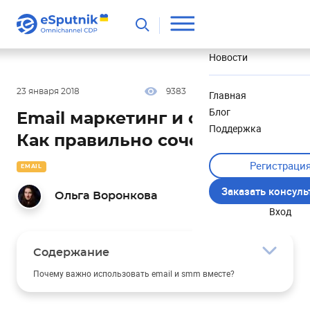
Полезное
Новости
23 января 2018
9383
12 мин
5.00
Главная
Блог
Email маркетинг и соцсети.
Поддержка
Как правильно сочетать?
Регистраци
EMAIL
Заказать консул
Ольга Воронкова
Вход
Содержание
Почему важно использовать email и smm вместе?
Как использовать емейлы для развития соцсетей?