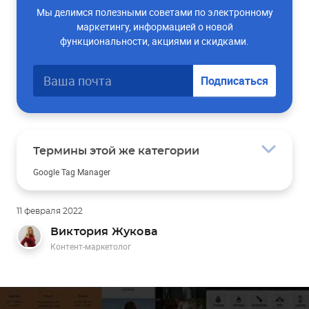
Мы делимся полезными советами по электронному
маркетингу, информацией о новой
функциональности, акциями и скидками.
Подписаться
Термины этой же категории
Google Tag Manager
Модели атрибуции
Рекламный бюджет
Показатель качества продукции
11 февраля 2022
SWOT-анализ
Виктория Жукова
Контент-маркетолог