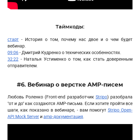
Таймкоды:
старт
- История о том, почему нас двое и о чем будет
вебинар.
09:
06
- Дмитрий Кудренко о технических особенностях.
32:22
- Наталья Устименко о том, как стать доверенным
отправителем.
#6. Вебинар о верстке AMP-писем
Любовь Роленко (Front-end разработчик
Stripo
) разобрала
"от и до" как создаются AMP-письма. Если хотите пройти все
шаги, как показано в вебинаре, - вам помогут
Stripo Open-
API Mock Server
и
amp-документация
.