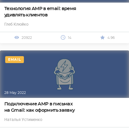
Технология AMP в email: время
удивлять клиентов
Глеб Клюйко
20922
14
4.96
EMAIL
28 May 2022
Подключение AMP в письмах
на Gmail: как оформить заявку
Наталья Устименко