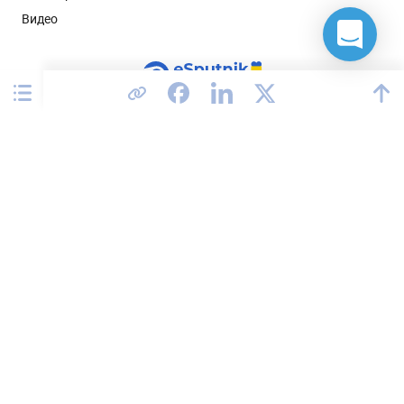
Видео
Соединенные Штаты
Политика конфиденциальности
Соглашение об обработке данных
Соответствие GDPR
Условия использования сервиса
Карта сайта
2026 © All rights reserved.