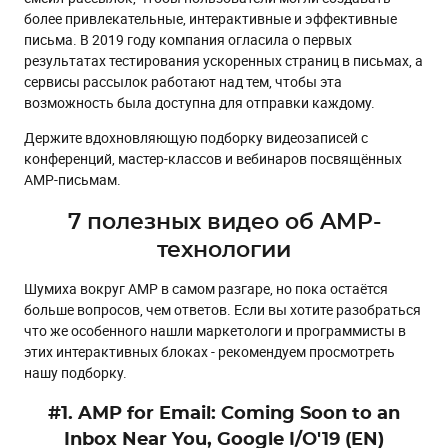
более привлекательные, интерактивные и эффективные
#2. Дмитрий Кудренко об AMP
письма. В 2019 году компания огласила о первых
Таймкоды:
результатах тестирования ускоренных страниц в письмах, а
сервисы рассылок работают над тем, чтобы эта
#3. Эра “Входящих”. Что говорят агентства? (EN)
возможность была доступна для отправки каждому.
Таймкоды:
Держите вдохновляющую подборку видеозаписей с
#4. Что рассказывают первые пользователи AMP (EN)
конференций, мастер-классов и вебинаров посвящённых
AMP-письмам.
Таймкоды:
#5. Вебинар от eSputnik
7 полезных видео об AMP-
Таймкоды:
технологии
#6. Вебинар о верстке AMP-писем
Шумиха вокруг AMP в самом разгаре, но пока остаётся
#7. Мастер-класс по созданию интерактивных AMP-
больше вопросов, чем ответов. Если вы хотите разобраться
писем
что же особенного нашли маркетологи и программисты в
этих интерактивных блоках - рекомендуем просмотреть
нашу подборку.
#1. AMP for Email: Coming Soon to an
Inbox Near You, Google I/O'19 (EN)