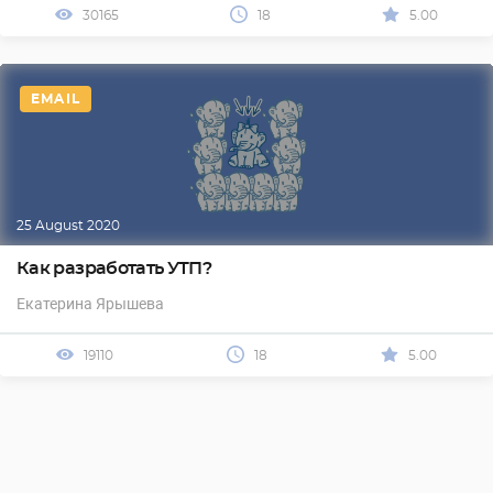
30165
18
5.00
EMAIL
25 August 2020
Как разработать УТП?
Екатерина Ярышева
19110
18
5.00