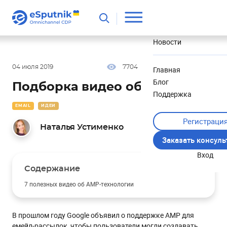
Полезное
Новости
04 июля 2019
7704
8 мин
5.00
Главная
Блог
Подборка видео об AMP
Поддержка
EMAIL
ИДЕИ
Регистраци
Наталья Устименко
Заказать консул
Вход
Содержание
7 полезных видео об AMP-технологии
#1. AMP for Email: Coming Soon to an Inbox Near You,
Google I/O'19 (EN)
В прошлом году Google объявил о поддержке AMP для
Таймкоды:
емейл-рассылок, чтобы пользователи могли создавать