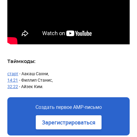
Таймкоды:
старт
- Аакаш Сахни,
14:21
- Филлип Станис,
32:22
- Айзек Ким.
Создать первое AMP-письмо
Зарегистрироваться