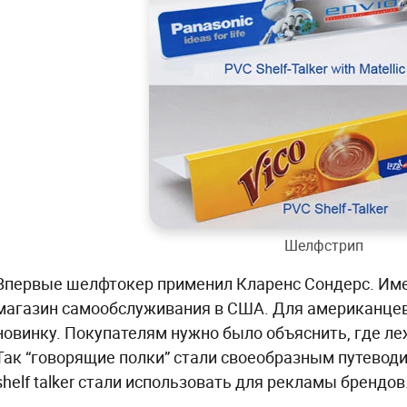
Шелфстрип
Впервые шелфтокер применил Кларенс Сондерс. Имен
магазин самообслуживания в США. Для американцев 
новинку. Покупателям нужно было объяснить, где ле
Так “говорящие полки” стали своеобразным путевод
shelf talker стали использовать для рекламы брендов