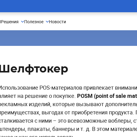
I
Решения
Полезное
Новости
Push
Попапы и формы подписки
Маркетинг приложений
Детские товары и игрушки
Рекомендации + ИИ
Словарь Retention-маркетолога
Вер
риалы и инструменты
и
Маркетинг вебсайтов
Книги, музыка, видео
Сбор данных (CDP)
Примеры email-рассылок
ox
Telegram-бот
Данные и аналитика
Сервисы доставки
Копирайтинг
Viber
Шелфтокер
ия
Билеты и туристические операто
Использование POS-материалов привлекает внимани
Образование
влияет на решение о покупке.
POSM (point of sale mat
рекламных изделий, которые вызывают дополнител
преимуществах, выгодах от приобретения продукта.
сталкивается с ними – это всевозможные воблеры, с
штендеры, плакаты, баннеры и т. д. В этом материал