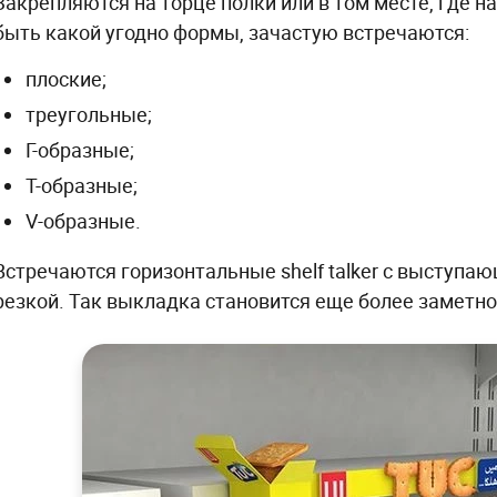
Закрепляются на торце полки или в том месте, где н
быть какой угодно формы, зачастую встречаются:
плоские;
треугольные;
Г-образные;
Т-образные;
V-образные.
Встречаются горизонтальные shelf talker с выступа
резкой. Так выкладка становится еще более заметно