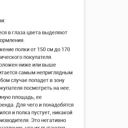
и:
еся в глаза цвета выделяют
формления.
ение полки от 150 см до 170
тического покупателя.
положен ниже или выше
считается самым неприглядным
бом случае попадет в зону
купателя посмотреть на нее.
мную площадь, ее
енда. Для чего и понадобятся
ился и полка пустует, никакой
оизводителя. Это негативно
чатление, что их пытаются