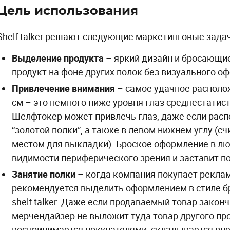
Цель использования
Shelf talker решают следующие маркетинговые задач
Выделение продукта
– яркий дизайн и бросающи
продукт на фоне других полок без визуального о
Привлечение внимания
– самое удачное располож
см – это немного ниже уровня глаз среднестатис
Шелфтокер может привлечь глаз, даже если рас
“золотой полки”, а также в левом нижнем углу (
местом для выкладки). Броское оформление в лю
видимости периферического зрения и заставит по
Занятие полки
– когда компания покупает рекла
рекомендуется выделить оформлением в стиле бр
shelf talker. Даже если продаваемый товар законч
мерчендайзер не выложит туда товар другого пр
воспринимается покупателями: складывается впе