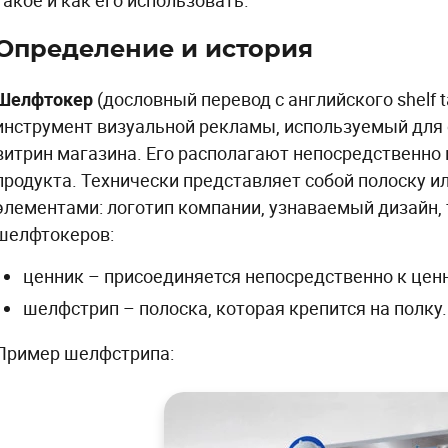
такое и как его использовать.
Определение и история
Шелфтокер
(дословный перевод с английского shelf t
инструмент визуальной рекламы, используемый для 
витрин магазина. Его располагают непосредственно 
продукта. Технически представляет собой полоску и
элементами: логотип компании, узнаваемый дизайн, 
шелфтокеров:
ценник – присоединяется непосредственно к це
шелфстрип – полоска, которая крепится на полку.
Пример шелфстрипа: