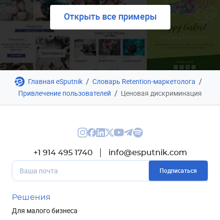
Открыть все примеры
/
/
Главная eSputnik
Словарь Retention-маркетолога
/
Привлечение пользователей
Ценовая дискриминация
+1 914 495 1740
info@esputnik.com
Подписаться
Решения
Для малого бизнеса