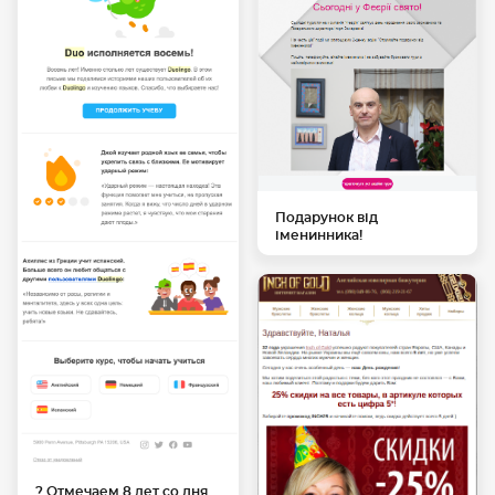
Подарунок від
іменинника!
? Отмечаем 8 лет со дня