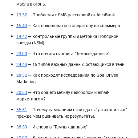
масла в огонь.
13:52
— Проблемы с SMS-рассылкой от IdeaBank.
15:43
— Как пожаловаться оператору на спаммера.
19:42
— Контрольные группы и метрика Полярной
звезды (NSM).
23:00
— Что почитать: книга “Темные данные”.
24:44
— 15 типов важных данных, остающихся в тени.
28:52
— Как проходят исследования по Goal Driven
Marketing.
30:53
— Что общего между бейсболом и email-
маркетингом?
35:51
— Почему кампаниям стоит дать “устаканиться”
прежде, чем оценивать их результаты.
38:53
— И снова о “Темных данных”.
40:00
— Важность отслеживания “природы” сегментов.