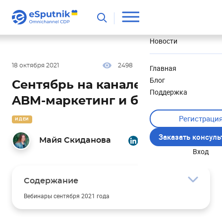
Полезное
Новости
18 октября 2021
2498
17 мин
0.00
Главная
Блог
Сентябрь на канале eSputnik:
Поддержка
ABM-маркетинг и белое SEO
Регистраци
ИДЕИ
Заказать консул
Майя Скиданова
Вход
Содержание
Вебинары сентября 2021 года
Как вдвое увеличить трафик на сайт из канала email