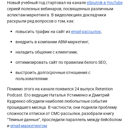
Новый учебный год стартовал на канале
eSputnik в YouTube
ABM — персонализированный маркетинг в В2В
серией полезных вебинаров, посвященных различным
Как общаться с клиентами, чтобы из этого вышел толк
аспектам маркетинга. В видеолекциях докладчики
раскрыли ряд вопросов о том, как:
Белое SEO в медицине: как за год повысить трафик на
сайт в 9 раз
повысить трафик на сайт из
email-рассылок
;
Как строить долгосрочные отношения с клиентами
внедрить в компании АВМ-маркетинг;
Подкасты сентября 2021 года
наладить общение с клиентами;
Retention Podcast #24
оптимизировать сайт по правилам белого SEO;
выстроить долгосрочные отношения с
пользователями.
Помимо этого на канале появился 24 выпуск Retention
Podcast. Его ведущие Наталья Устименко и Дмитрий
Кудренко обсудили наиболее любопытные события
прошедшего месяца. В частности, они подняли проблему
сложности отписки от СМС-рассылки, разобрали книгу
“Темные данные”, проследили параллель между бейсболом
и
email-маркетингом
.