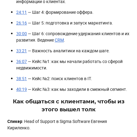
информации о клиентах.
24:11
— Шаг 4: формирование оффера.
26:16
— Шаг 5: подготовка и запуск маркетинга.
30:00
— Шаг 6: сопровождение удержания клиентов и их
развития. Ведение
CRM
.
33:21
— Важность аналитики на каждом шаге.
36:07
— Кейс №1: как мы начали работать со сферой
недвижимости.
38:51
— Кейс №2: поиск клиентов в IT.
40:19
— Кейс №3: как мы заходили в смежный сегмент.
Как общаться с клиентами, чтобы из
этого вышел толк
Спикер
: Head of Support в Sigma Software Евгения
Кириленко.