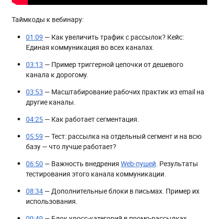
Таймкоды к вебинару:
01:09
— Как увеличить трафик с рассылок? Кейс:
Единая коммуникация во всех каналах.
03:13
— Пример триггерной цепочки от дешевого
канала к дорогому.
03:53
— Масштабирование рабочих практик из email на
другие каналы.
04:25
— Как работает сегментация.
05:59
— Тест: рассылка на отдельный сегмент и на всю
базу — что лучше работает?
06:50
— Важность внедрения
Web-пушей
. Результаты
тестирования этого канала коммуникации.
08:34
— Дополнительные блоки в письмах. Пример их
использования.
09:49
— Блок кросс-категорий в промо-рассылках.