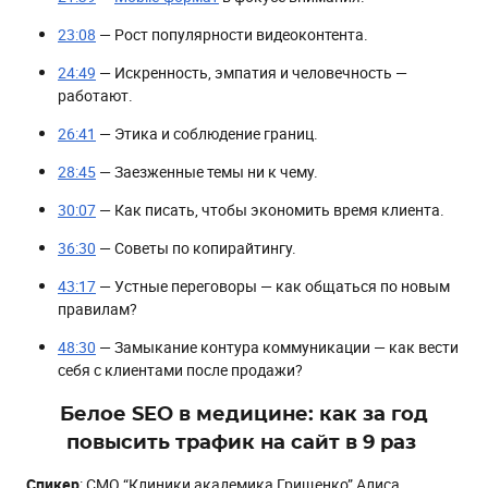
23:08
— Рост популярности видеоконтента.
24:49
— Искренность, эмпатия и человечность —
работают.
26:41
— Этика и соблюдение границ.
28:45
— Заезженные темы ни к чему.
30:07
— Как писать, чтобы экономить время клиента.
36:30
— Советы по копирайтингу.
43:17
— Устные переговоры — как общаться по новым
правилам?
48:30
— Замыкание контура коммуникации — как вести
себя с клиентами после продажи?
Белое SEO в медицине: как за год
повысить трафик на сайт в 9 раз
Спикер
: СМО “Клиники академика Грищенко” Алиса