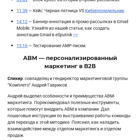
11:39
— Кейс: Черная пятница VS
Киберпонедельник
.
14:12
— Баннер-аннотация в промо-рассылках в Gmail
Mobile. Узнайте из нашей статьи, как создать
аннотации Gmail в eSputnik
=>
15:16
— Тестирование АМР-писем.
ABM — персонализированный
маркетинг в В2В
Спикер
: совладелец и гендиректор маркетинговой группы
“Комплето” Андрей Гавриков.
Андрей выделил особенности и преимущества АВМ-
маркетинга. Порекомендовал полезные инструменты,
которые помогут внедрить АВМ в компании. Дал
пошаговые инструкции по выстраиванию работы команды
для перехода к этой методике. Пояснил, как наладить
взаимодействие между отделом маркетинга и отделом
продаж.