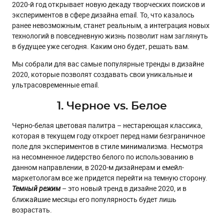
2020-й год открывает новую декаду творческих поисков и
3. Яркий vs. Приглушенный
экспериментов в сфере дизайна email. То, что казалось
4. Плоский vs. Объемный
ранее невозможным, станет реальным, а интеграция новых
технологий в повседневную жизнь позволит нам заглянуть
5. Динамика vs. Статика
в будущее уже сегодня. Каким оно будет, решать вам.
P.S. Что выберете вы?
Мы собрали для вас самые популярные тренды в дизайне
2020, которые позволят создавать свои уникальные и
ультрасовременные email.
1. Черное vs. Белое
Черно-белая цветовая палитра – нестареющая классика,
которая в текущем году откроет перед нами безграничное
поле для экспериментов в стиле минимализма. Несмотря
на несомненное лидерство белого по использованию в
данном направлении, в 2020-м дизайнерам и емейл-
маркетологам все же придется перейти на темную сторону.
– это новый тренд в дизайне 2020, и в
Темный режим
ближайшие месяцы его популярность будет лишь
возрастать.