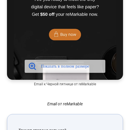
Email к Черной пятнице от reMarkable
Email от reMarkable