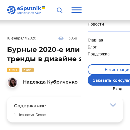
Полезное
Новости
18 февраля 2020
13038
39 мин
4.90
Главная
Блог
Бурные 2020-е или главные
Поддержка
тренды в дизайне этого года
Регистраци
EMAIL
ИДЕИ
Заказать консул
Надежда Кубриченко
Вход
Содержание
1. Черное vs. Белое
2. Прошлое vs. Будущее