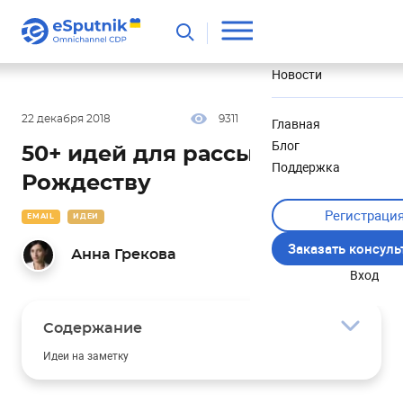
Полезное
Новости
22 декабря 2018
9311
24 мин
5.00
Главная
Блог
50+ идей для рассылок к
Поддержка
Рождеству
Регистраци
EMAIL
ИДЕИ
Заказать консул
Анна Грекова
Вход
Содержание
Идеи на заметку
Подарки и еще раз подарки