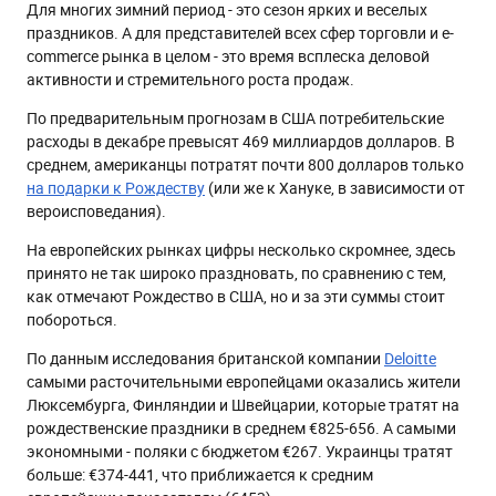
Для многих зимний период - это сезон ярких и веселых
Подскажите идеи
праздников. А для представителей всех сфер торговли и e-
Сделайте собственный гид по подаркам
commerce рынка в целом - это время всплеска деловой
активности и стремительного роста продаж.
Давайте готовые решения
Создавайте интригу
По предварительным прогнозам в США потребительские
расходы в декабре превысят 469 миллиардов долларов. В
Покажите подарки на разный бюджет
среднем, американцы потратят почти 800 долларов только
Предлагайте товары для помощи в проведении
на подарки к Рождеству
(или же к Хануке, в зависимости от
праздника.
вероисповедания).
Напомните о подарках для себя
На европейских рынках цифры несколько скромнее, здесь
Предлагайте комплекты
принято не так широко праздновать, по сравнению с тем,
как отмечают Рождество в США, но и за эти суммы стоит
Подарите праздник детям
побороться.
Удвойте бонусы или увеличьте размер скидок в
праздничных рассылках
По данным исследования британской компании
Deloitte
самыми расточительными европейцами оказались жители
Подарите экспертизу
Люксембурга, Финляндии и Швейцарии, которые тратят на
Предложите подарочные сертификаты
рождественские праздники в среднем €825-656. А самыми
экономными - поляки с бюджетом €267. Украинцы тратят
Все о празднике: как отмечать, приметы, стол,
подготовка
больше: €374-441, что приближается к средним