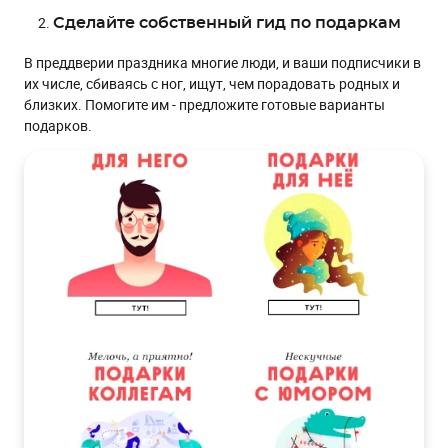
Сделайте шаблон письма с рождественской
Сделайте собственный гид по подаркам
символикой
Расскажите сказку
В преддверии праздника многие люди, и ваши подписчики в
их числе, сбиваясь с ног, ищут, чем порадовать родных и
Придайте рассылкам человеческое лицо
близких. Помогите им - предложите готовые варианты
Подчеркните социальные инициативы вашего
подарков.
бизнеса
Поощряйте лояльность
Дарите подарки
Предложите бесплатную доставку
Предложите идеи праздничного декора
Подготовьте видеопоздравление
Отвлекитесь от темы
Календарь невероятных событий и праздников
декабря и января
Итоги года и планы на будущее
Зимние тренды