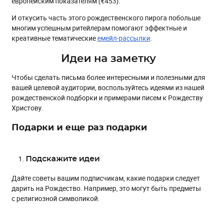
европейским показателям (€453).
Предлагайте лайфхаки и полезные инструменты для
подготовки к празднику
И откусить часть этого рождественского пирога побольше
Отправляйте рецепты коктейлей
многим успешным ритейлерам помогают эффектные и
креативные тематические
емейл-рассылки
.
Поделитесь идеями как накрыть стол на Рождество
Конкурсы и викторины
Идеи на заметку
Проведите розыгрыш подарков среди покупателей
Чтобы сделать письма более интересными и полезными для
вашей целевой аудитории, воспользуйтесь идеями из нашей
Используйте разные механики
рождественской подборки и примерами писем к Рождеству
Проведите конкурс рождественских фотографий или
Христову.
историй
Объявите конкурс хэштегов
Подарки и еще раз подарки
Анонсируйте в емейл-рассылках конкурсы,
проводимые в соцсетях
Подскажите идеи
Вознаграждайте каждого
Устройте квест, загадайте загадку
Дайте советы вашим подписчикам, какие подарки следует
дарить на Рождество. Например, это могут быть предметы
Предложите поиграть в игру
с религиозной символикой.
Создавайте атмосферу праздника для ваших клиентов