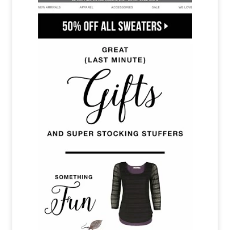
Если в ваших планах - проведение рождественской
вечеринки для лучших клиентов - разошлите
приглашения по емейл
Идея для тех, кто работает в В2В: расскажите
подписчикам, как повысить продажи