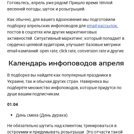
Готовьтесь, апрель уже рядом! Пришло время тёплой
День в истории
весенней погоды, шуток и розыгрышей.
Дни рождения
Как обычно, для вашего вдохновения мы подготовили
подборку апрельских инфоповодов для
email-рассылок
,
постов в соцсетях или других маркетинговых
активностей. Ситуативный маркетинг, который попадает в
сердечко целевой аудитории, улучшает базовые метрики
email-кампаний: open rate, click rate, conversion rate и другие.
Календарь инфоповодов апреля
В подборке вы найдете как популярные праздники в
Украине, так и обычаи других стран. Наверняка вы
подберёте множество инфоповодов, которые придутся по
душе вашим подписчикам.
01.04
День смеха (День дурака)
Не обязательно шутить над клиентом, тренироваться в
остроумии и придумывать розыгрыши. Это отчасти такой