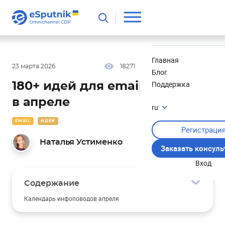
Полезное
Новости
Главная
23 марта 2026
18271
19 мин
4.83
Блог
Поддержка
180+ идей для email-рассылок
в апреле
ru
EMAIL
ИДЕИ
Регистраци
Наталья Устименко
Заказать консул
Вход
Содержание
Календарь инфоповодов апреля
Интересные даты и праздники во всем мире