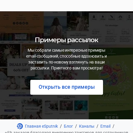
Примеры рассылок
Мы собрали самые интересные примеры
email-сообщений, способные вдохновить и
заставить по-новому взглянуть на ваши
рассылки. Приятного вам просмотра!
Открыть все примеры
/
/
/
/
Главная eSputnik
Блог
Каналы
Email
+5% заказов благодаря внедрению триггеров для сотрудников