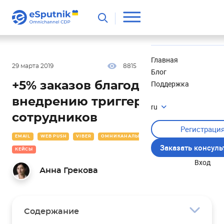
Полезное
Новости
Главная
29 марта 2019
8815
11 мин
3.86
Блог
Поддержка
+5% заказов благодаря
внедрению триггеров для
ru
сотрудников
Регистраци
EMAIL
WEB PUSH
VIBER
ОМНИКАНАЛЬНОСТЬ
АВТО
Заказать консул
КЕЙСЫ
Вход
Анна Грекова
Содержание