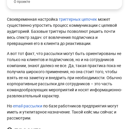
О проекте
Задачи
Своевременная настройка
триггерных цепочек
может
Решение
существенно упростить процесс коммуникации с целевой
Письма о заказе для сотрудников
аудиторией. Базовые триггеры позволяют решить почти
весь спектр задач: от вовлечения подписчика и
Письмо о запросе на обратный звонок
превращения его в клиента до реактивации.
Добавление мультиканальности
А вот тот факт, что рассылки могут быть ориентированы не
1. Мультиканальный сценарий “Новый заказ” для
только на клиентов и подписчиков, но и на сотрудников
сотрудников:
компании, знают далеко не все. Да, такая практика пока не
2. Мультиканальный сценарий “Запрос на обратный
получила широкого применения, но она стоит того, чтобы
звонок”
взять ее на заметку и внедрить при необходимости. Обычно
Результат
корпоративные рассылки для сотрудников – это часть
командообразующих мероприятий и носят информационно-
развлекательный характер.
Но
email-рассылки
по базе работников предприятия могут
иметь и утилитарное назначение. Такой кейс мы сейчас и
рассмотрим.