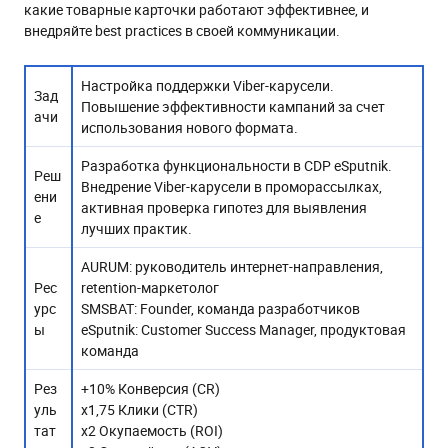
какие товарные карточки работают эффективнее, и
внедряйте best practices в своей коммуникации.
Настройка поддержки Viber-карусели.
Зад
Повышение эффективности кампаний за счет
ачи
использования нового формата.
Разработка функциональности в CDP eSputnik.
Реш
Внедрение Viber-карусели в проморассылках,
ени
активная проверка гипотез для выявления
е
лучших практик.
AURUM: руководитель интернет-направления,
Рес
retention-маркетолог
урс
SMSBAT: Founder, команда разработчиков
ы
eSputnik: Customer Success Manager, продуктовая
команда
Рез
+10% Конверсия (CR)
уль
x1,75 Клики (CTR)
тат
x2 Окупаемость (ROI)