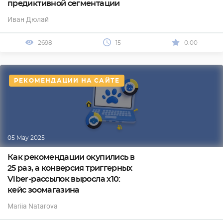
предиктивной сегментации
Иван Дюлай
2698
15
0.00
РЕКОМЕНДАЦИИ НА САЙТЕ
05 May 2025
Как рекомендации окупились в
25 раз, а конверсия триггерных
Viber-рассылок выросла х10:
кейс зоомагазина
Mariia Natarova