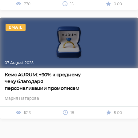
770
15
0.00
EMAIL
07 August 2025
Кейс AURUM: +30% к среднему
чеку благодаря
персонализации промописем
Мария Натарова
1013
18
5.00