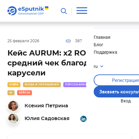
Полезное
Новости
Главная
25 февраля 2026
387
20 мин
0.00
Блог
Поддержка
Кейс AURUM: x2 ROI и
средний чек благодаря Viber-
ru
карусели
Регистраци
VIBER
МОДА И УКРАШЕНИЯ
ПЕРСОНАЛИЗАЦИЯ
КОПИРАЙТИНГ
Заказать консул
AI
КЕЙСЫ
Вход
Ксения Петрина
Юлия Садовская