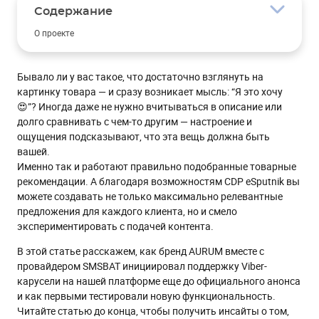
Содержание
О проекте
Задача
Бывало ли у вас такое, что достаточно взглянуть на
Решение
картинку товара — и сразу возникает мысль: “Я это хочу
Результаты
😍”? Иногда даже не нужно вчитываться в описание или
долго сравнивать с чем-то другим — настроение и
Дополнительные инсайты о товарных предложениях и
персонализации
ощущения подсказывают, что эта вещь должна быть
вашей.
Выводы
Именно так и работают правильно подобранные товарные
рекомендации. А благодаря возможностям CDP eSputnik вы
можете создавать не только максимально релевантные
предложения для каждого клиента, но и смело
экспериментировать с подачей контента.
В этой статье расскажем, как бренд AURUM вместе с
провайдером SMSBAT инициировал поддержку Viber-
карусели на нашей платформе еще до официального анонса
и как первыми тестировали новую функциональность.
Читайте статью до конца, чтобы получить инсайты о том,