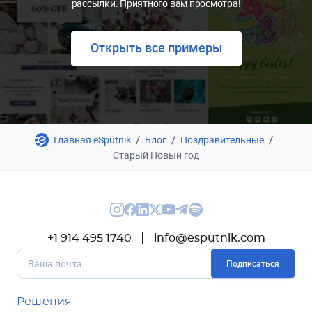
рассылки. Приятного вам просмотра!
Открыть все примеры
/
/
/
Главная eSputnik
Блог
Поздравительные
Старый Новый год
+1 914 495 1740
info@esputnik.com
Подписаться
Решения