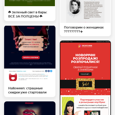
☘️ Зеленый свет в бары:
ВСЁ ЗА ПОЛЦЕНЫ ☘️
Поговорим о женщинах
?‍??‍??‍??‍??‍✈️
Halloween: страшные
скидки уже стартовали