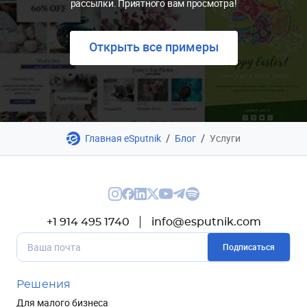
рассылки. Приятного вам просмотра!
Открыть все примеры
/
/
Главная eSputnik
Блог
Услуги
+1 914 495 1740
info@esputnik.com
Подписаться
Решения
Для малого бизнеса