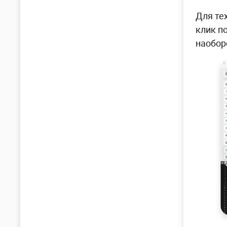
Для те
клик п
наобор