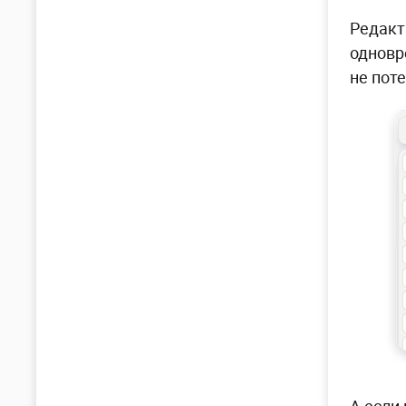
Редакт
одновр
не поте
А если 