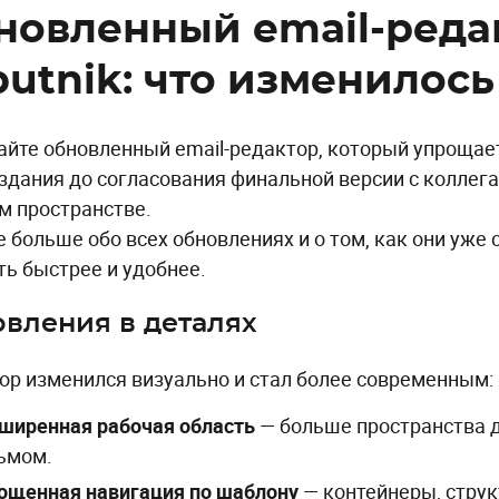
новленный email-реда
putnik: что изменилось
айте обновленный email-редактор, который упрощае
оздания до согласования финальной версии с коллег
м пространстве.
е больше обо всех обновлениях и о том, как они уже 
ть быстрее и удобнее.
вления в деталях
ор изменился визуально и стал более современным:
ширенная рабочая область
— больше пространства д
ьмом.
ощенная навигация по шаблону
— контейнеры, струк