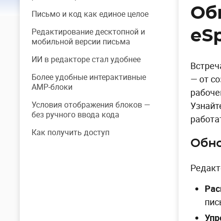
Об
Письмо и код как единое целое
Редактирование десктопной и
eS
мобильной версии письма
ИИ в редакторе стал удобнее
Встреч
Более удобные интерактивные
— от с
AMP-блоки
рабоче
Условия отображения блоков —
Узнайт
без ручного ввода кода
работа
Как получить доступ
Обно
Редакт
Рас
пис
Упр