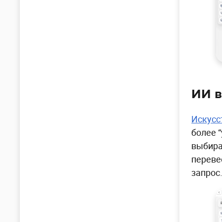
ИИ в
Искусс
более 
выбира
переве
запрос