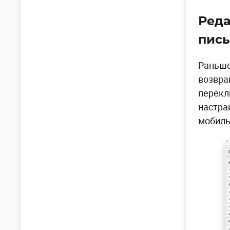
Реда
пис
Раньше
возвра
перекл
настра
мобиль