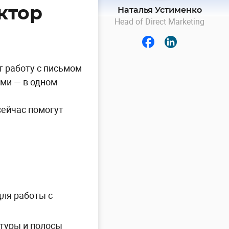
ктор
Наталья Устименко
Head of Direct Marketing
т работу с письмом
ами — в одном
сейчас помогут
ля работы с
туры и полосы