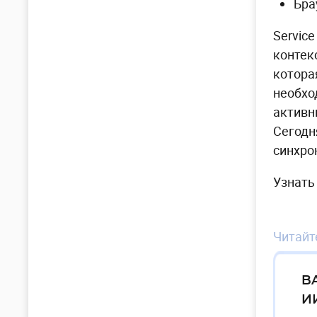
Бра
Servic
контек
котора
необхо
активн
Сегодн
синхро
Узнать
Читайте
B
И