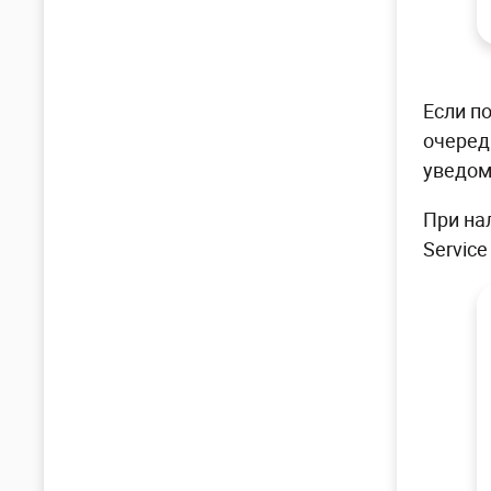
Если п
очеред
уведом
При на
Servic