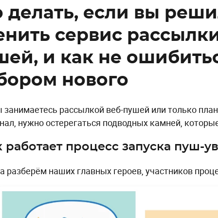
о делать, если вы реш
енить сервис рассылки
шей, и как не ошибитьс
бором нового
ы занимаетесь рассылкой веб-пушей или только пла
анал, нужно остерегаться подводных камней, которы
к работает процесс запуска пуш-
а разберём наших главных героев, участников проц