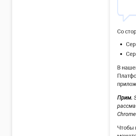
Со сто
Сер
Сер
В наше
Платфо
прилож
Прим.
S
рассма
Chrome
Чтобы 
можете