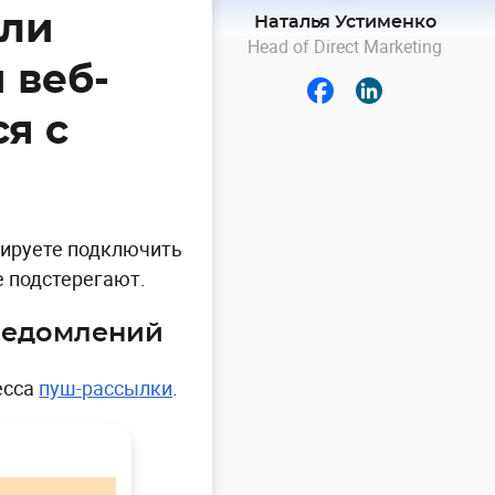
или
Наталья Устименко
Head of Direct Marketing
 веб-
я с
нируете подключить
е подстерегают.
уведомлений
есса
пуш-рассылки
.