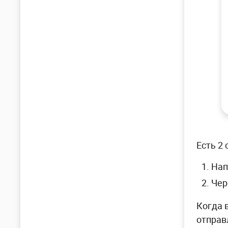
Есть 2
Нап
Чер
Когда 
отправл