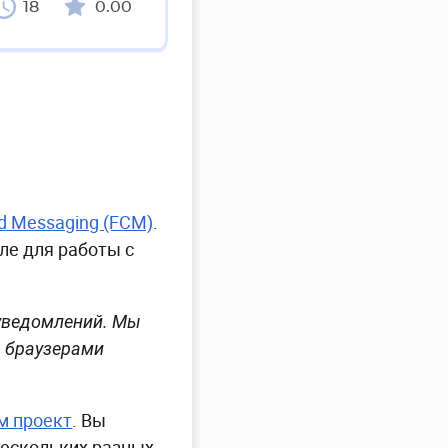
18
0.00
ud Messaging (FCM)
.
ле для работы с
 уведомлений. Мы
я браузерами
м проект
. Вы
нескольких разных