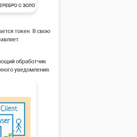
ается токен. В свою
равляет
ующий обработчик
енного уведомления.