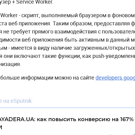
узер + Service Worker.
e Worker - скрипт, выполняемый браузером в фоновом
ста веб приложения. Таким образом, предоставляя 
я не требует прямого взаимодействия с пользовател
димости веб приложения быть активным в данный м
ым - имеется в виду наличие загруженных/открытых 
я они включают такие функции, как push-уведомлен
низация.
 больше информации можно на сайте
developers.goog
 на eSputnik:
AYADERA.UA: как повысить конверсию на 167
И