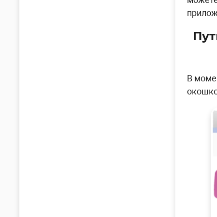
прилож
Пут
В моме
окошко