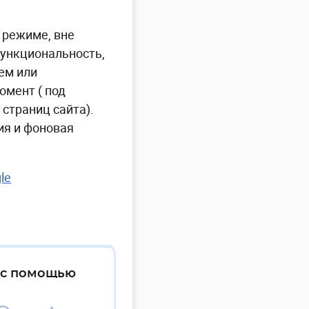
 режиме, вне
функциональность,
ем или
омент ( под
страниц сайта).
ия и фоновая
le
% с помощью