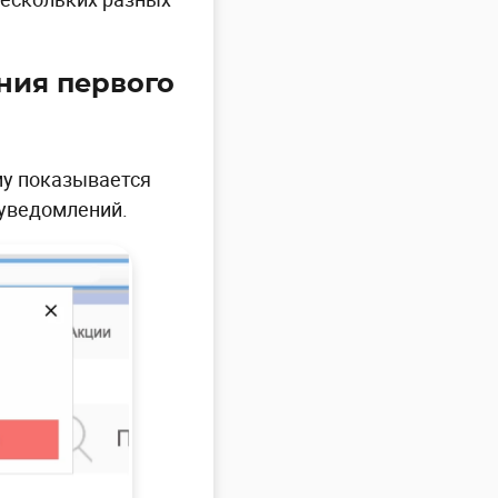
ения первого
му показывается
 уведомлений.