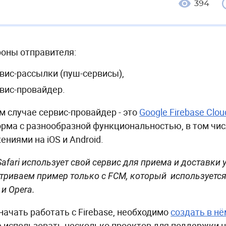
394
роны отправителя:
вис-рассылки (пуш-сервисы),
вис-провайдер.
м случае сервис-провайдер - это
Google Firebase Clo
рма с разнообразной функциональностью, в том чис
ениями на iOS и Android.
afari использует свой сервис для приема и доставки
триваем пример только с FCM, который используетс
 и Opera.
начать работать с Firebase, необходимо
создать в нё
 использовать несколько проектов для поддержки 