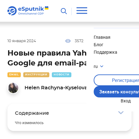
Полезное
Новости
Главная
10 января 2024
3572
10 мин
4.67
Блог
Поддержка
Новые правила Yahoo и
Google для email-рассылок
ru
EMAIL
ИНСТРУКЦИИ
НОВОСТИ
Регистраци
Helen Rachyna-Kyselova
Заказать консул
Вход
Содержание
Что изменилось
Как подготовиться к новым изменениям