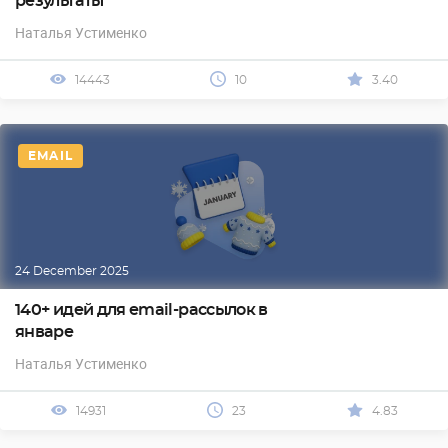
результаты
Наталья Устименко
14443
10
3.40
EMAIL
24 December 2025
140+ идей для email-рассылок в
январе
Наталья Устименко
14931
23
4.83