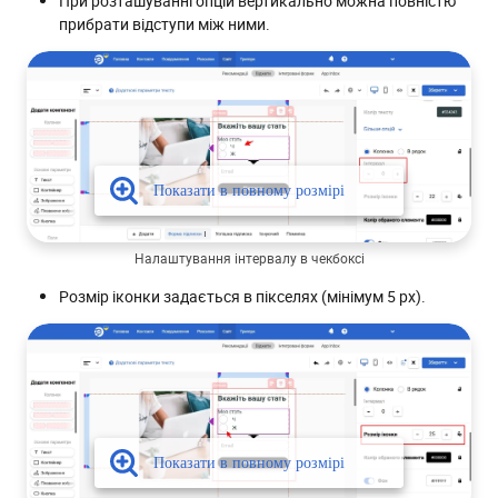
При розташуванні опцій вертикально можна повністю
прибрати відступи між ними.
Налаштування інтервалу в чекбоксі
Розмір іконки задається в пікселях (мінімум 5 px).