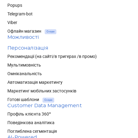
Popups
Telegram-bot
Viber
Офлайн магазин
Скоро
Можливості
Персоналізація
Рекомендації (на сайті/в тригерах /в промо)
Мультимовність
Омніканальність
Автоматизація маркетингу
Маркетинг мобільних застосунків
Готові шаблони
Скоро
Customer Data Management
Профіль клієнта 360°
Поведінкова аналітика
Поглиблена сегментація
AI-Powered