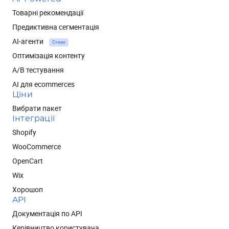
Товарні рекомендації
Предиктивна сегментація
AI-агенти
Скоро
Оптимізація контенту
А/В тестування
AI для ecommerces
Ціни
Вибрати пакет
Інтеграції
Shopify
WooCommerce
OpenCart
Wix
Хорошоп
API
Документація по API
Керівництво користувача