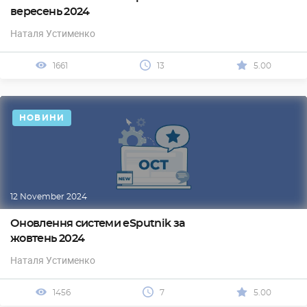
вересень 2024
Наталя Устименко
1661
13
5.00
НОВИНИ
12 November 2024
Оновлення системи eSputnik за
жовтень 2024
Наталя Устименко
1456
7
5.00