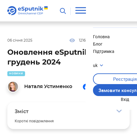
Корисне
Новини
Головна
06 січня 2025
1216
10 хв
5.00
Блог
Підтримка
Оновлення eSputnik за
грудень 2024
uk
НОВИНИ
Реєстрація
Наталя Устименко
Замовити консул
Вхід
Зміст
Короткі повідомлення
Використання емодзі