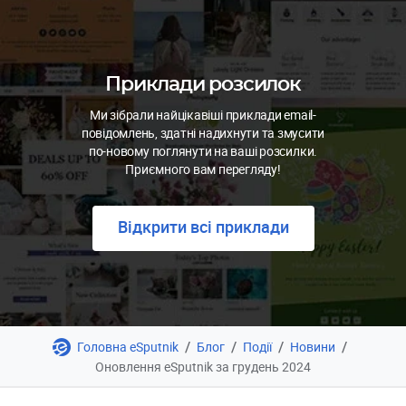
Приклади розсилок
Ми зібрали найцікавіші приклади email-
повідомлень, здатні надихнути та змусити
по-новому поглянути на ваші розсилки.
Приємного вам перегляду!
Відкрити всі приклади
/
/
/
/
Головна eSputnik
Блог
Події
Новини
Оновлення eSputnik за грудень 2024