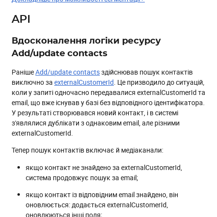
API
Вдосконалення логіки ресурсу
Add/update contacts
Раніше
Add/update contacts
здійснював пошук контактів
виключно за
externalCustomerId
. Це призводило до ситуацій,
коли у запиті одночасно передавалися externalCustomerId та
email, що вже існував у базі без відповідного ідентифікатора.
У результаті створювався новий контакт, і в системі
з'являлися дублікати з однаковим email, але різними
externalCustomerId.
Тепер пошук контактів включає й медіаканали:
якщо контакт не знайдено за externalCustomerId,
система продовжує пошук за email;
якщо контакт із відповідним email знайдено, він
оновлюється: додається externalCustomerId,
оновлюються інші поля;