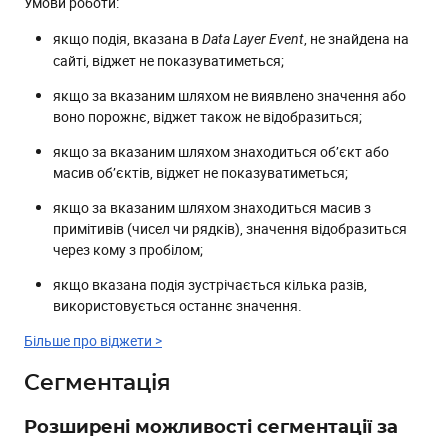
Умови роботи:
якщо подія, вказана в
, не знайдена на
Data Layer Event
сайті, віджет не показуватиметься;
якщо за вказаним шляхом не виявлено значення або
воно порожнє, віджет також не відобразиться;
якщо за вказаним шляхом знаходиться об’єкт або
масив об’єктів, віджет не показуватиметься;
якщо за вказаним шляхом знаходиться масив з
примітивів (чисел чи рядків), значення відобразиться
через кому з пробілом;
якщо вказана подія зустрічається кілька разів,
використовується останнє значення.
Більше про віджети >
Сегментація
Розширені можливості сегментації за