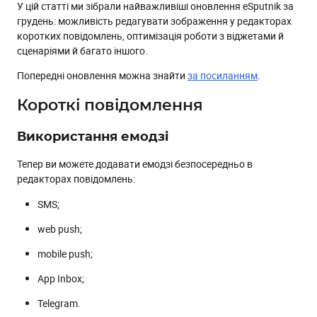
У цій статті ми зібрали найважливіші оновлення eSputnik за
Редагування зображення
грудень: можливість редагувати зображення у редакторах
Сценарії
коротких повідомлень, оптимізація роботи з віджетами й
сценаріями й багато іншого.
Перевірка полів контакту
Нові можливості блока “Оновлення додаткових полів”
Попередні оновлення можна знайти
за посиланням
.
Оптимізація блока “Одне з багатьох”
Короткі повідомлення
Віджети
Використання емодзі
Оптимізація відображення компонентів
Використання Data Layer
Тепер ви можете додавати емодзі безпосередньо в
редакторах повідомлень:
Сегментація
SMS;
Розширені можливості сегментації за регулярними
датами
web push;
API
mobile push;
Вдосконалення логіки ресурсу Add/update contacts
App Inbox;
Інші оновлення
Telegram.
Підтримка посилань, що ведуть до мобільного
застосунку