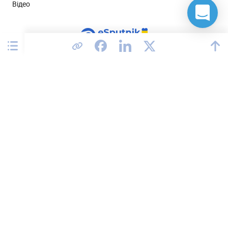
Відео
Сполучені Штати
Політика конфіденційності
Угода про обробку даних
Відповідність GDPR
Умови використання сервісу
Карта сайту
2026 © All rights reserved.