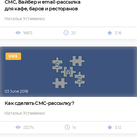
СМС, Вайбер и email-рассылка
для кафе, баров и ресторанов
Наталья Устименко
16813
20
3.16
SMS
03 June 2018
Как сделать СМС-рассылку?
Наталья Устименко
23274
14
3.12