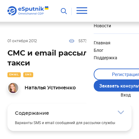
Полезное
Новости
01 октября 2012
5573
5 мин
3.11
Главная
Блог
СМС и email рассылка для
Поддержка
такси
Регистраци
EMAIL
SMS
Заказать консул
Наталья Устименко
Вход
Содержание
Варианты SMS и email сообщений для рассылки службы
такси: