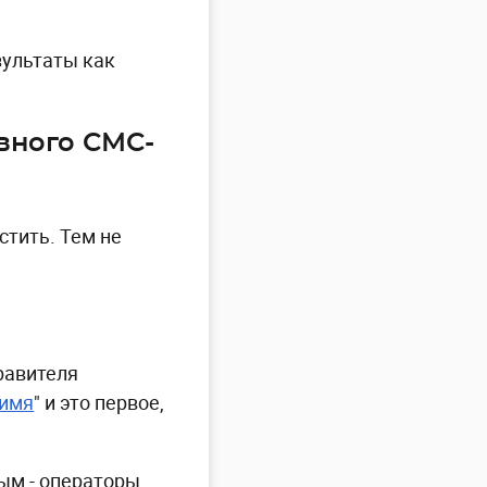
зультаты как
вного СМС-
стить. Тем не
равителя
-имя
" и это первое,
ым - операторы