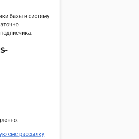
ки базы в систему:
таточно
 подписчика.
S-
дленно.
вую смс-рассылку