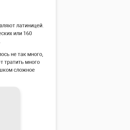
авляют латиницей.
ских или 160
.
ось не так много,
ет тратить много
ишком сложное