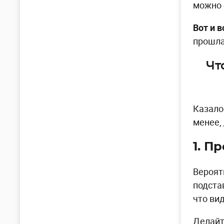
можно 
Вот и в
прошла
Чт
Казало
менее,
1. П
Вероят
подста
что ви
Делайт