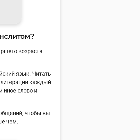
анслитом?
аршего возраста
йский язык. Читать
нслитерации каждый
и иное слово и
ообщений, чтобы вы
ше чем,