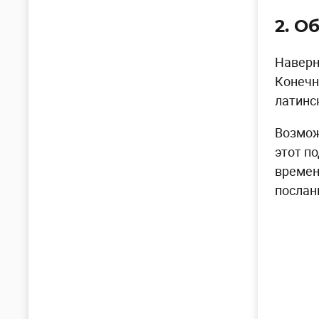
2. О
Наверн
Конечн
латинс
Возмож
этот п
времен
послан