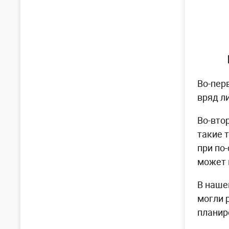
Во-пер
вряд л
Во-вто
такие 
при по
может 
В наше
могли 
планир