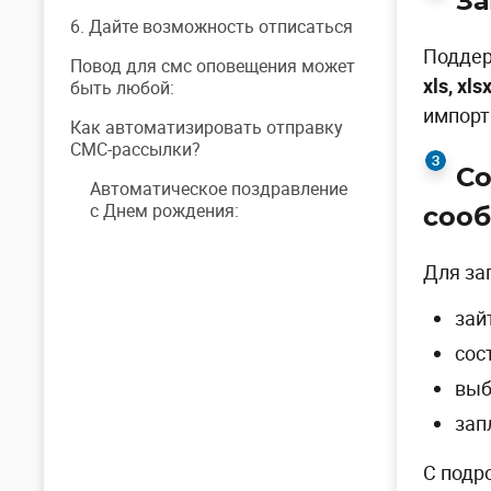
За
6. Дайте возможность отписаться
Поддер
Повод для смс оповещения может
xls, xlsx
быть любой:
импорт
Как автоматизировать отправку
СМС-рассылки?
Со
Автоматическое поздравление
с Днем рождения:
соо
Для за
зай
сос
выб
зап
С подр