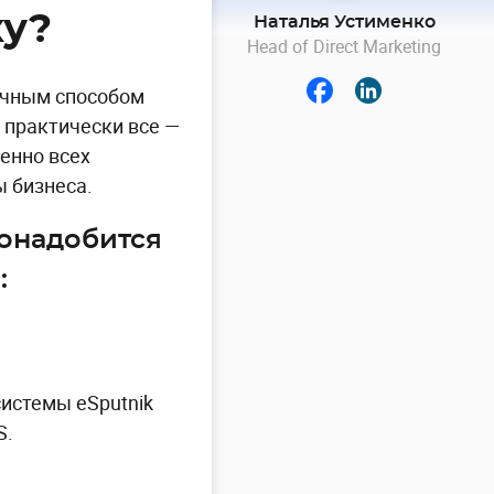
ку?
Наталья Устименко
Head of Direct Marketing
ичным способом
практически все —
енно всех
ы бизнеса.
понадобится
:
системы eSputnik
S.